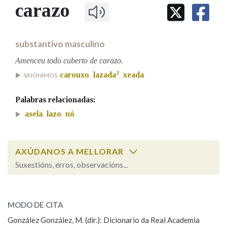
IDENTIDADE CORPORATIVA
carazo
Facebook
Twitter
Youtube
Instagram
Bluesky
BUSCAR NOS LEMAS
FIGURAS HOMENAXEADAS
MARCIAL DEL ADALID
HISTORIA
Comeza por
CASA-MUSEO EMILIA PARDO
substantivo masculino
BAZÁN
60 ANOS DLG
PRIMAVERA DAS LETRAS
Amenceu todo cuberto de carazo.
Remata por
2
carouxo
lazada
xeada
PORTAL DAS PALABRAS
SINÓNIMOS
,
,
Palabras relacionadas:
Contén
asela
lazo
nó
,
,
AXÚDANOS A MELLORAR
BUSCAR NO CONTIDO
Suxestións, erros, observacións...
Nas definicións
carazo
SOBRE A PALABRA:
MODO DE CITA
ESCOLLE UNHA OPCIÓN:
Nos exemplos
González González, M. (dir.): Dicionario da Real Academia