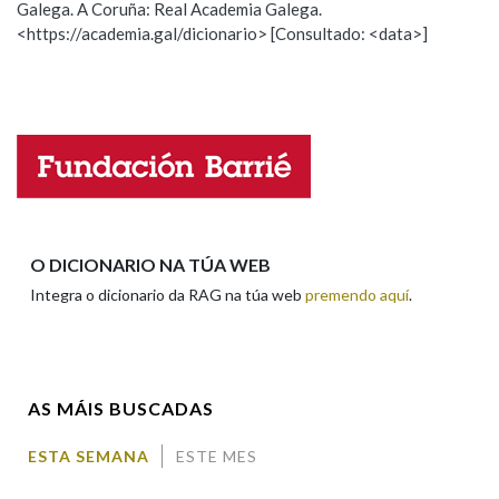
Galega. A Coruña: Real Academia Galega.
Observación
Hai un erro na palabra
<https://academia.gal/dicionario> [Consultado: <data>]
Propoño mellorar a definición
Actualización
Na fraseoloxía
Falta unha voz
Nome
OUTRAS OPCIÓNS DE BUSCA
Marcas gramaticais
Apelidos
O DICIONARIO NA TÚA WEB
Pertence a
Integra o dicionario da RAG na túa web
premendo aquí
.
Enderezo electrónico
LIMPAR
BUSCA
AS MÁIS BUSCADAS
Comentario
ESTA SEMANA
ESTE MES