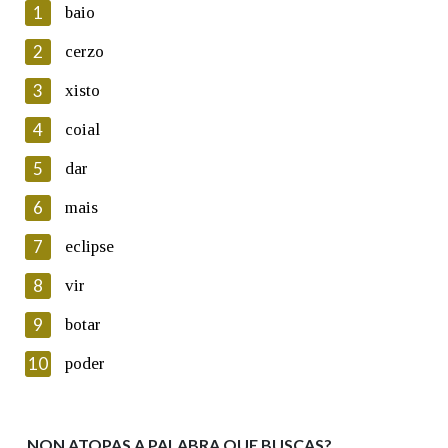
1
baio
2
cerzo
3
xisto
En cumprimento da normativa vixente en materia de
Protección de Datos de Carácter Persoal, a Real Academia
4
coial
Galega informa a aqueles usuarios que faciliten o seu correo
electrónico, así como calquera outra información de carácter
5
dar
persoal, que estes datos serán obxecto de tratamento
automatizado de carácter confidencial e incorporados aos seus
6
mais
ficheiros informáticos. Así mesmo, os usuarios poderán exercer o
seu dereito de acceso, rectificación, oposición e cancelación dos
7
eclipse
seus datos poñéndose en contacto connosco.
8
vir
Lin e acepto as condicións da política de
privacidade
9
botar
Introduce o código que aparece na imaxe:
10
poder
NON ATOPAS A PALABRA QUE BUSCAS?