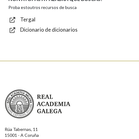
Texto de verificación
Proba estoutros recursos de busca
Tergal
Dicionario de dicionarios
Enviar
Real Academia Galega
Rúa Tabernas, 11
15001 - A Coruña