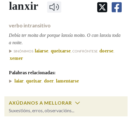
IDENTIDADE CORPORATIVA
lanxir
Facebook
Twitter
Youtube
Instagram
Bluesky
BUSCAR NOS LEMAS
FIGURAS HOMENAXEADAS
MARCIAL DEL ADALID
HISTORIA
Comeza por
CASA-MUSEO EMILIA PARDO
verbo intransitivo
BAZÁN
60 ANOS DLG
PRIMAVERA DAS LETRAS
Debía ter moita dor porque lanxía moito. O can lanxiu toda
Remata por
a noite.
PORTAL DAS PALABRAS
laiarse
queixarse
doerse
SINÓNIMOS
,
, CONFRÓNTESE
,
xemer
Contén
Palabras relacionadas:
laiar
queixar
doer
lamentarse
,
,
,
BUSCAR NO CONTIDO
AXÚDANOS A MELLORAR
Nas definicións
Suxestións, erros, observacións...
lanxir
SOBRE A PALABRA:
Nos exemplos