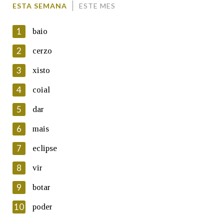
ESTA SEMANA
ESTE MES
1
baio
2
cerzo
3
xisto
En cumprimento da normativa vixente en materia de
Protección de Datos de Carácter Persoal, a Real Academia
4
coial
Galega informa a aqueles usuarios que faciliten o seu correo
electrónico, así como calquera outra información de carácter
5
dar
persoal, que estes datos serán obxecto de tratamento
automatizado de carácter confidencial e incorporados aos seus
6
mais
ficheiros informáticos. Así mesmo, os usuarios poderán exercer o
seu dereito de acceso, rectificación, oposición e cancelación dos
7
eclipse
seus datos poñéndose en contacto connosco.
8
vir
Lin e acepto as condicións da política de
privacidade
9
botar
Introduce o código que aparece na imaxe:
10
poder