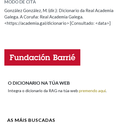
MODO DE CITA
ESCOLLE UNHA OPCIÓN:
González González, M. (dir.): Dicionario da Real Academia
Na fraseoloxía
Galega. A Coruña: Real Academia Galega.
Observación
Hai un erro na palabra
<https://academia.gal/dicionario> [Consultado: <data>]
Propoño mellorar a definición
Actualización
Falta unha voz
OUTRAS OPCIÓNS DE BUSCA
Marcas gramaticais
Nome
Pertence a
Apelidos
O DICIONARIO NA TÚA WEB
Integra o dicionario da RAG na túa web
premendo aquí
.
LIMPAR
BUSCA
Enderezo electrónico
AS MÁIS BUSCADAS
Comentario