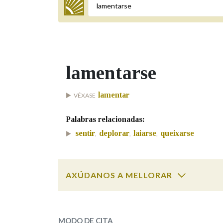
Termo a buscar
lamentarse
BUSCAR NOS LEMAS
lamentar
VÉXASE
Comeza por
Palabras relacionadas:
sentir
deplorar
laiarse
queixarse
,
,
,
Remata por
AXÚDANOS A MELLORAR
Contén
lamentarse
SOBRE A PALABRA:
OUTRAS OPCIÓNS DE BUSCA
MODO DE CITA