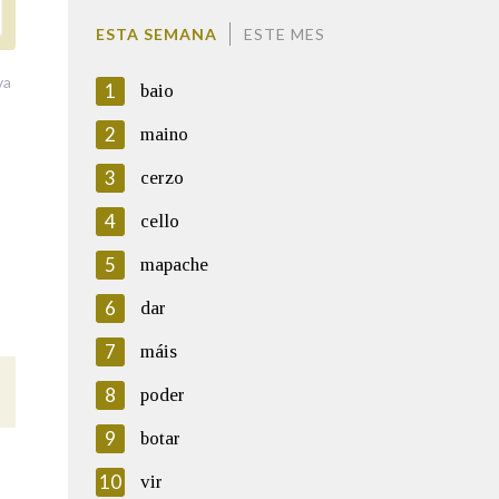
ESTA SEMANA
ESTE MES
va
1
baio
2
maino
3
cerzo
4
cello
5
mapache
6
dar
7
máis
8
poder
9
botar
10
vir