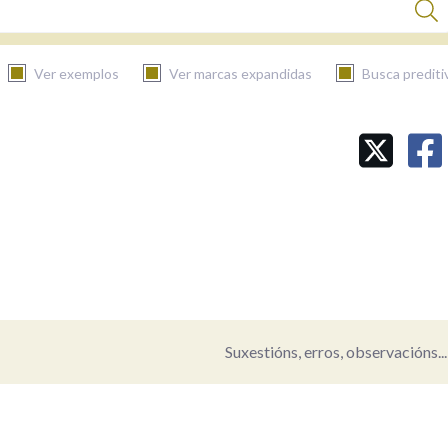
Ver exemplos
Ver marcas expandidas
Busca prediti
BUSCAR NO CONTIDO
Nas definicións
Nos exemplos
Suxestións, erros, observacións...
Na fraseoloxía