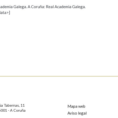
 Academia Galega. A Coruña: Real Academia Galega.
Pertence a
data>]
Propoño mellorar a definición
Actualización
s
AXUDA NA BUSCA
LIMPAR
BUSCA
úa Tabernas, 11
Mapa web
5001 - A Coruña
Aviso legal