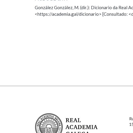
ESCOLLE UNHA OPCIÓN:
González González, M. (dir.): Dicionario da Real
Marcas gramaticais
<https://academia.gal/dicionario> [Consultado: <
Observación
Hai un erro na palabra
Falta unha voz
Nome
Apelido
Enderezo electrónico
Comentario
Real Academia Galega
R
1