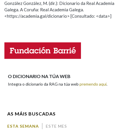
González González, M. (dir.): Dicionario da Real Academia
Galega. A Coruña: Real Academia Galega.
Observación
Hai un erro na palabra
<https://academia.gal/dicionario> [Consultado: <data>]
Na fraseoloxía
Propoño mellorar a definición
Actualización
Falta unha voz
OUTRAS OPCIÓNS DE BUSCA
Nome
Marcas gramaticais
Apelidos
O DICIONARIO NA TÚA WEB
Pertence a
Integra o dicionario da RAG na túa web
premendo aquí
.
Enderezo electrónico
LIMPAR
BUSCA
AS MÁIS BUSCADAS
Comentario
ESTA SEMANA
ESTE MES