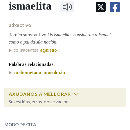
IDENTIDADE CORPORATIVA
ismaelita
Facebook
Twitter
Youtube
Instagram
Bluesky
BUSCAR NOS LEMAS
FIGURAS HOMENAXEADAS
MARCIAL DEL ADALID
HISTORIA
Comeza por
CASA-MUSEO EMILIA PARDO
adxectivo
BAZÁN
60 ANOS DLG
Tamén substantivo
PRIMAVERA DAS LETRAS
Os ismaelitas consideran a Ismael
Remata por
como o pai da súa nación.
PORTAL DAS PALABRAS
agareno
CONFRÓNTESE
Contén
Palabras relacionadas:
mahometano
musulmán
,
BUSCAR NO CONTIDO
AXÚDANOS A MELLORAR
Suxestións, erros, observacións...
Nas definicións
ismaelita
SOBRE A PALABRA:
Nos exemplos
MODO DE CITA
ESCOLLE UNHA OPCIÓN: