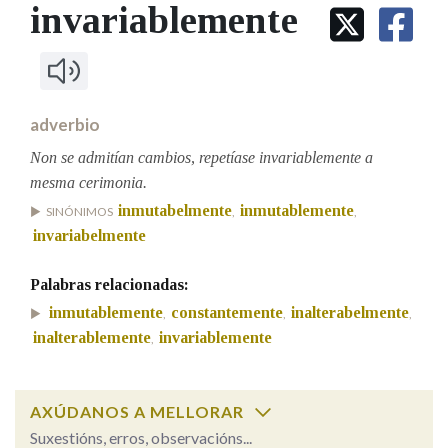
IDENTIDADE CORPORATIVA
invariablemente
Facebook
Twitter
Youtube
Instagram
Bluesky
BUSCAR NOS LEMAS
FIGURAS HOMENAXEADAS
MARCIAL DEL ADALID
HISTORIA
Comeza por
CASA-MUSEO EMILIA PARDO
BAZÁN
60 ANOS DLG
PRIMAVERA DAS LETRAS
adverbio
Remata por
PORTAL DAS PALABRAS
Non se admitían cambios, repetíase invariablemente a
mesma cerimonia.
inmutabelmente
inmutablemente
SINÓNIMOS
,
,
Contén
invariabelmente
Palabras relacionadas:
BUSCAR NO CONTIDO
inmutablemente
constantemente
inalterabelmente
,
,
,
inalterablemente
invariablemente
,
Nas definicións
AXÚDANOS A MELLORAR
Nos exemplos
Suxestións, erros, observacións...