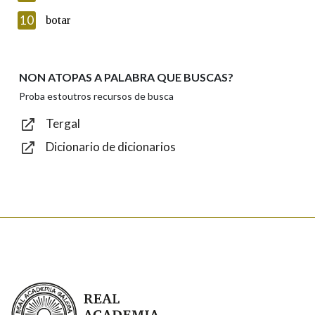
Introduce o código que aparece na imaxe:
10
botar
NON ATOPAS A PALABRA QUE BUSCAS?
Texto de verificación
Proba estoutros recursos de busca
Tergal
Dicionario de dicionarios
Enviar
Real Academia Galega