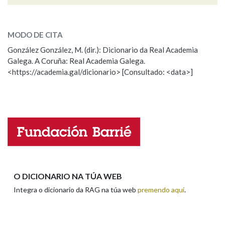
invariablemente
SOBRE A PALABRA:
Na fraseoloxía
MODO DE CITA
ESCOLLE UNHA OPCIÓN:
González González, M. (dir.): Dicionario da Real Academia
Galega. A Coruña: Real Academia Galega.
Observación
Hai un erro na palabra
<https://academia.gal/dicionario> [Consultado: <data>]
OUTRAS OPCIÓNS DE BUSCA
Propoño mellorar a definición
Actualización
Marcas gramaticais
Falta unha voz
Nome
Pertence a
Apelidos
LIMPAR
BUSCA
O DICIONARIO NA TÚA WEB
Integra o dicionario da RAG na túa web
premendo aquí
.
Enderezo electrónico