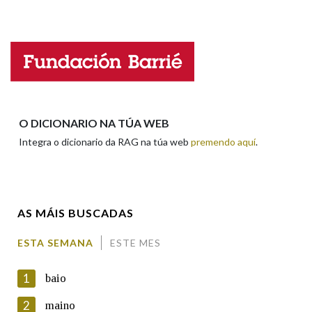
Falta unha voz
Na fraseoloxía
Nome
OUTRAS OPCIÓNS DE BUSCA
Apelidos
O DICIONARIO NA TÚA WEB
Marcas gramaticais
Integra o dicionario da RAG na túa web
premendo aquí
.
Enderezo electrónico
Pertence a
AS MÁIS BUSCADAS
Comentario
LIMPAR
BUSCA
ESTA SEMANA
ESTE MES
1
baio
2
maino