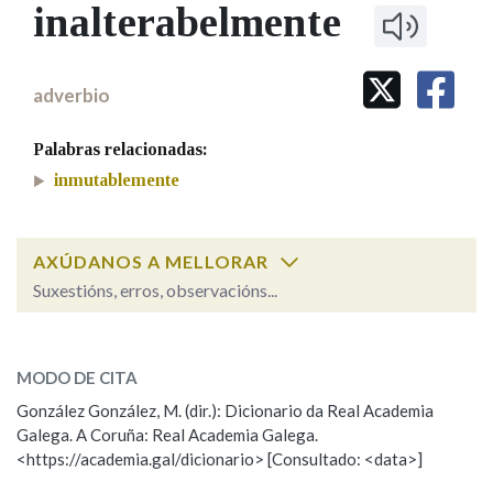
IDENTIDADE CORPORATIVA
inalterabelmente
Facebook
Twitter
Youtube
Instagram
Bluesky
BUSCAR NOS LEMAS
FIGURAS HOMENAXEADAS
MARCIAL DEL ADALID
HISTORIA
Comeza por
CASA-MUSEO EMILIA PARDO
adverbio
BAZÁN
60 ANOS DLG
PRIMAVERA DAS LETRAS
Palabras relacionadas:
Remata por
PORTAL DAS PALABRAS
inmutablemente
Contén
AXÚDANOS A MELLORAR
Suxestións, erros, observacións...
inalterabelmente
BUSCAR NO CONTIDO
SOBRE A PALABRA:
MODO DE CITA
Nas definicións
ESCOLLE UNHA OPCIÓN:
González González, M. (dir.): Dicionario da Real Academia
Galega. A Coruña: Real Academia Galega.
Observación
Hai un erro na palabra
<https://academia.gal/dicionario> [Consultado: <data>]
Nos exemplos
Propoño mellorar a definición
Actualización