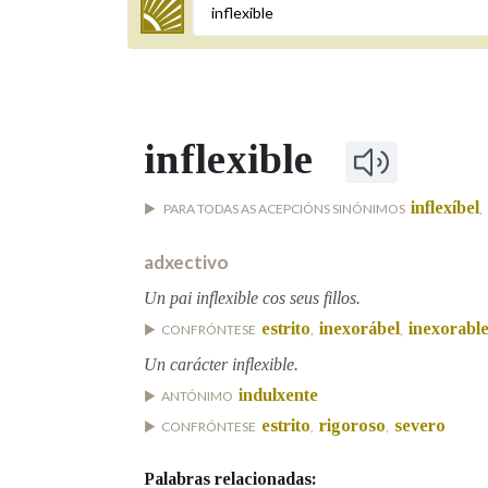
Termo a buscar
inflexible
BUSCAR NOS LEMAS
inflexíbel
PARA TODAS AS ACEPCIÓNS SINÓNIMOS
,
Comeza por
adxectivo
Un pai inflexible cos seus fillos.
Remata por
estrito
inexorábel
inexorabl
CONFRÓNTESE
,
,
Un carácter inflexible.
Contén
indulxente
ANTÓNIMO
estrito
rigoroso
severo
CONFRÓNTESE
,
,
Palabras relacionadas:
OUTRAS OPCIÓNS DE BUSCA