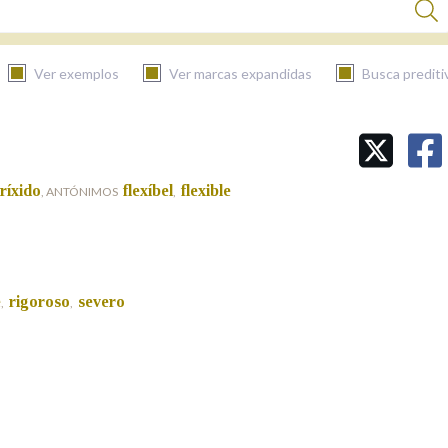
Ver exemplos
Ver marcas expandidas
Busca prediti
BUSCAR NO CONTIDO
ríxido
flexíbel
flexible
, ANTÓNIMOS
,
Nas definicións
Nos exemplos
e
rigoroso
severo
,
,
Na fraseoloxía