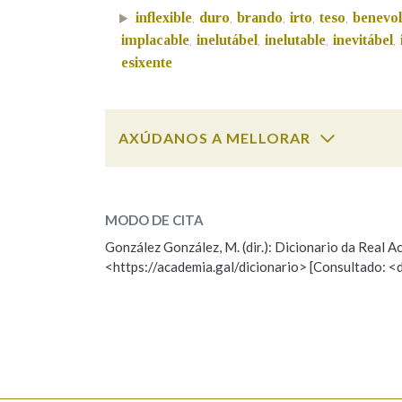
inflexible
duro
brando
irto
teso
benevol
,
,
,
,
,
Marcas gramaticais
implacable
inelutábel
inelutable
inevitábel
,
,
,
,
esixente
AXÚDANOS A MELLORAR
inflexible
SOBRE A PALABRA:
MODO DE CITA
ESCOLLE UNHA OPCIÓN:
González González, M. (dir.): Dicionario da Real
<https://academia.gal/dicionario> [Consultado: <
Observación
Hai un erro na palabra
Falta unha voz
Nome
Apelido