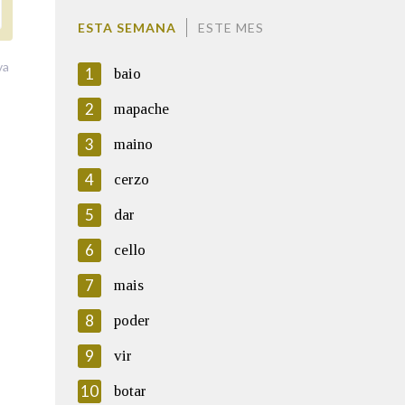
ESTA SEMANA
ESTE MES
va
1
baio
2
mapache
3
maino
4
cerzo
5
dar
6
cello
7
mais
8
poder
9
vir
10
botar