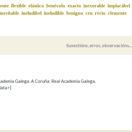
ente
flexible
elástico
benévolo
exacto
inexorable
implacábel
,
,
,
,
,
,
,
Pertence a
inevitable
ineludíbel
ineludible
benigno
cru
recio
clemente
,
,
,
,
,
,
,
AXUDA NA BUSCA
LIMPAR
BUSCA
Suxestións, erros, observacións...
 Academia Galega. A Coruña: Real Academia Galega.
data>]
Propoño mellorar a definición
Actualización
s