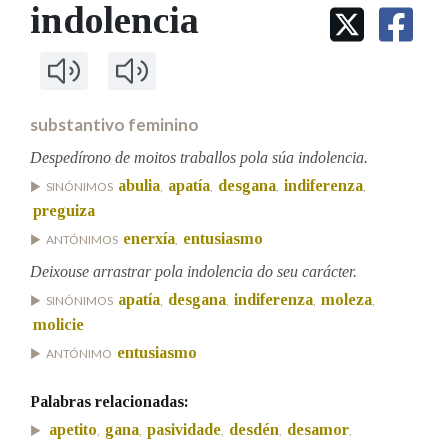
IDENTIDADE CORPORATIVA
indolencia
Facebook
Twitter
Youtube
Instagram
Bluesky
BUSCAR NOS LEMAS
FIGURAS HOMENAXEADAS
MARCIAL DEL ADALID
HISTORIA
Comeza por
CASA-MUSEO EMILIA PARDO
BAZÁN
60 ANOS DLG
PRIMAVERA DAS LETRAS
substantivo feminino
Remata por
PORTAL DAS PALABRAS
Despedírono de moitos traballos pola súa indolencia.
abulia
apatía
desgana
indiferenza
SINÓNIMOS
,
,
,
,
preguiza
Contén
enerxía
entusiasmo
ANTÓNIMOS
,
Deixouse arrastrar pola indolencia do seu carácter.
apatía
desgana
indiferenza
moleza
SINÓNIMOS
,
,
,
,
BUSCAR NO CONTIDO
molicie
Nas definicións
entusiasmo
ANTÓNIMO
Palabras relacionadas:
Nos exemplos
apetito
gana
pasividade
desdén
desamor
,
,
,
,
,