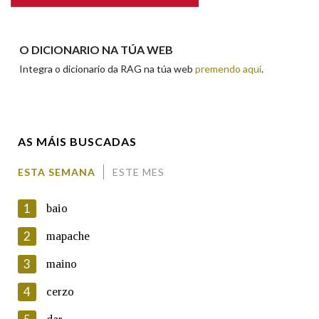
Apelidos
O DICIONARIO NA TÚA WEB
Integra o dicionario da RAG na túa web
premendo aquí
.
Enderezo electrónico
AS MÁIS BUSCADAS
Comentario
ESTA SEMANA
ESTE MES
1
baio
2
mapache
3
maino
En cumprimento da normativa vixente en materia de
Protección de Datos de Carácter Persoal, a Real Academia
4
cerzo
Galega informa a aqueles usuarios que faciliten o seu correo
electrónico, así como calquera outra información de carácter