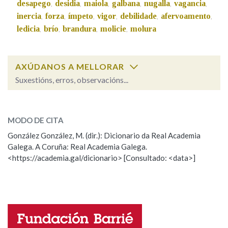
desapego
desidia
maiola
galbana
nugalla
vagancia
,
,
,
,
,
,
inercia
forza
ímpeto
vigor
debilidade
afervoamento
,
,
,
,
,
,
Na fraseoloxía
ledicia
brío
brandura
molicie
molura
,
,
,
,
AXÚDANOS A MELLORAR
OUTRAS OPCIÓNS DE BUSCA
Suxestións, erros, observacións...
Marcas gramaticais
indolencia
SOBRE A PALABRA:
MODO DE CITA
ESCOLLE UNHA OPCIÓN:
Pertence a
González González, M. (dir.): Dicionario da Real Academia
Galega. A Coruña: Real Academia Galega.
Observación
Hai un erro na palabra
<https://academia.gal/dicionario> [Consultado: <data>]
Propoño mellorar a definición
Actualización
LIMPAR
BUSCA
Falta unha voz
Nome