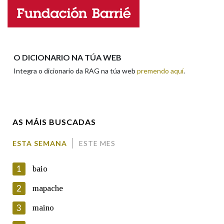
Nome
Apelidos
O DICIONARIO NA TÚA WEB
Integra o dicionario da RAG na túa web
premendo aquí
.
Enderezo electrónico
AS MÁIS BUSCADAS
Comentario
ESTA SEMANA
ESTE MES
1
baio
2
mapache
3
maino
En cumprimento da normativa vixente en materia de
Protección de Datos de Carácter Persoal, a Real Academia