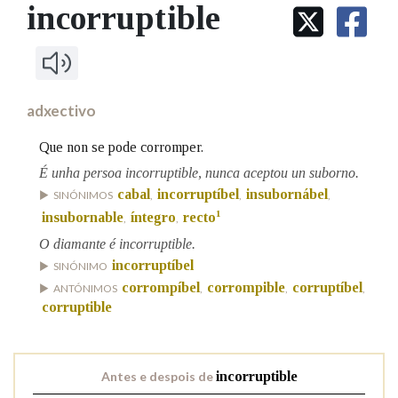
IDENTIDADE CORPORATIVA
incorruptible
Facebook
Twitter
Youtube
Instagram
Bluesky
BUSCAR NOS LEMAS
FIGURAS HOMENAXEADAS
MARCIAL DEL ADALID
HISTORIA
Comeza por
CASA-MUSEO EMILIA PARDO
BAZÁN
60 ANOS DLG
PRIMAVERA DAS LETRAS
adxectivo
Remata por
PORTAL DAS PALABRAS
Que non se pode corromper.
É unha persoa incorruptible, nunca aceptou un suborno.
cabal
incorruptíbel
insubornábel
Contén
SINÓNIMOS
,
,
,
1
insubornable
íntegro
recto
,
,
O diamante é incorruptible.
incorruptíbel
SINÓNIMO
BUSCAR NO CONTIDO
corrompíbel
corrompible
corruptíbel
ANTÓNIMOS
,
,
,
corruptible
Nas definicións
Antes e despois de
incorruptible
Nos exemplos