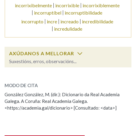
incorrixibelmente
incorrixible
incorrixiblemente
incorruptíbel
incorruptibilidade
Na fraseoloxía
incorrupto
incre
increado
incredibilidade
incredulidade
OUTRAS OPCIÓNS DE BUSCA
AXÚDANOS A MELLORAR
Marcas gramaticais
Suxestións, erros, observacións...
incorruptible
SOBRE A PALABRA:
Pertence a
MODO DE CITA
ESCOLLE UNHA OPCIÓN:
González González, M. (dir.): Dicionario da Real Academia
Galega. A Coruña: Real Academia Galega.
Observación
Hai un erro na palabra
LIMPAR
BUSCA
<https://academia.gal/dicionario> [Consultado: <data>]
Propoño mellorar a definición
Actualización
Falta unha voz