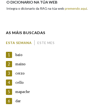
O DICIONARIO NA TÚA WEB
Integra o dicionario da RAG na túa web
premendo aquí
.
Enderezo electrónico
AS MÁIS BUSCADAS
Comentario
ESTA SEMANA
ESTE MES
1
baio
2
maino
3
cerzo
En cumprimento da normativa vixente en materia de
Protección de Datos de Carácter Persoal, a Real Academia
4
cello
Galega informa a aqueles usuarios que faciliten o seu correo
electrónico, así como calquera outra información de carácter
5
mapache
persoal, que estes datos serán obxecto de tratamento
automatizado de carácter confidencial e incorporados aos seus
6
dar
ficheiros informáticos. Así mesmo, os usuarios poderán exercer o