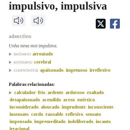
IDENTIDADE CORPORATIVA
impulsivo
, impulsiva
Facebook
Twitter
Youtube
Instagram
Bluesky
BUSCAR NOS LEMAS
FIGURAS HOMENAXEADAS
MARCIAL DEL ADALID
HISTORIA
Comeza por
CASA-MUSEO EMILIA PARDO
BAZÁN
60 ANOS DLG
PRIMAVERA DAS LETRAS
adxectivo
Remata por
PORTAL DAS PALABRAS
Unha nena moi impulsiva.
arroutado
SINÓNIMO
cerebral
ANTÓNIMO
Contén
apaixonado
impetuoso
irreflexivo
CONFRÓNTESE
,
,
Palabras relacionadas:
BUSCAR NO CONTIDO
calculador
frío
ardente
ardoroso
exaltado
,
,
,
,
,
desapaixonado
acendido
aceso
enérxico
,
,
,
,
Nas definicións
inconsiderado
aloucado
imprudente
inconsciente
,
,
,
,
insensato
cordo
razoable
reflexivo
sensato
,
,
,
,
,
impensado
impremeditado
indeliberado
incauto
,
,
,
,
Nos exemplos
irracional