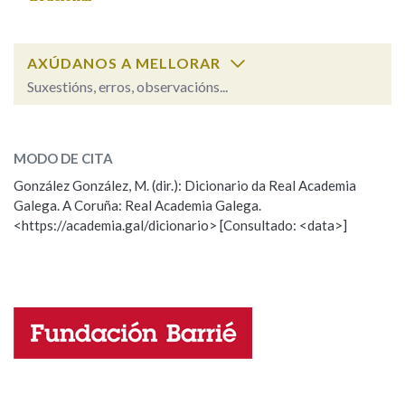
Na fraseoloxía
AXÚDANOS A MELLORAR
Suxestións, erros, observacións...
impulsivo
SOBRE A PALABRA:
OUTRAS OPCIÓNS DE BUSCA
MODO DE CITA
ESCOLLE UNHA OPCIÓN:
Marcas gramaticais
González González, M. (dir.): Dicionario da Real Academia
Galega. A Coruña: Real Academia Galega.
Observación
Hai un erro na palabra
<https://academia.gal/dicionario> [Consultado: <data>]
Pertence a
Propoño mellorar a definición
Actualización
Falta unha voz
LIMPAR
BUSCA
Nome
Apelidos