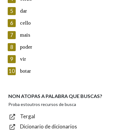
5
Lin e acepto as condicións da política de
dar
privacidade
6
cello
Introduce o código que aparece na imaxe:
7
mais
8
poder
9
vir
Texto de verificación
10
botar
NON ATOPAS A PALABRA QUE BUSCAS?
Enviar
Proba estoutros recursos de busca
Tergal
Dicionario de dicionarios