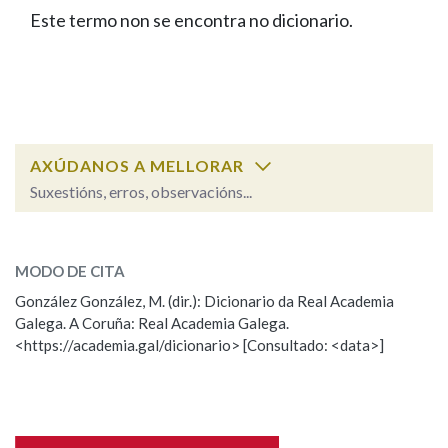
IDENTIDADE CORPORATIVA
Facebook
Twitter
Youtube
Instagram
Bluesky
Este termo non se encontra no dicionario.
BUSCAR NOS LEMAS
FIGURAS HOMENAXEADAS
MARCIAL DEL ADALID
HISTORIA
Comeza por
CASA-MUSEO EMILIA PARDO
BAZÁN
60 ANOS DLG
PRIMAVERA DAS LETRAS
Remata por
PORTAL DAS PALABRAS
AXÚDANOS A MELLORAR
Suxestións, erros, observacións...
Contén
ESCOLLE UNHA OPCIÓN:
MODO DE CITA
Observación
Falta unha voz
González González, M. (dir.): Dicionario da Real Academia
BUSCAR NO CONTIDO
Galega. A Coruña: Real Academia Galega.
Nome
<https://academia.gal/dicionario> [Consultado: <data>]
Nas definicións
Apelidos
Nos exemplos