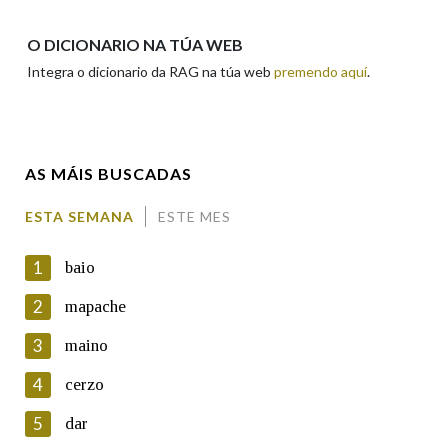
Apelidos
O DICIONARIO NA TÚA WEB
Integra o dicionario da RAG na túa web
premendo aquí
.
Enderezo electrónico
AS MÁIS BUSCADAS
Comentario
ESTA SEMANA
ESTE MES
1
baio
2
mapache
3
maino
En cumprimento da normativa vixente en materia de
Protección de Datos de Carácter Persoal, a Real Academia
4
cerzo
Galega informa a aqueles usuarios que faciliten o seu correo
electrónico, así como calquera outra información de carácter
5
dar
persoal, que estes datos serán obxecto de tratamento