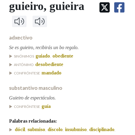
IDENTIDADE CORPORATIVA
guieiro
, guieira
Facebook
Twitter
Youtube
Instagram
Bluesky
BUSCAR NOS LEMAS
FIGURAS HOMENAXEADAS
MARCIAL DEL ADALID
HISTORIA
Comeza por
CASA-MUSEO EMILIA PARDO
BAZÁN
60 ANOS DLG
PRIMAVERA DAS LETRAS
adxectivo
Remata por
PORTAL DAS PALABRAS
Se es guieiro, recibirás un bo regalo.
guiado
obediente
SINÓNIMOS
,
desobediente
ANTÓNIMO
Contén
mandado
CONFRÓNTESE
substantivo masculino
BUSCAR NO CONTIDO
Guieiro de espectáculos.
Nas definicións
guía
CONFRÓNTESE
Palabras relacionadas:
Nos exemplos
dócil
submiso
díscolo
insubmiso
disciplinado
,
,
,
,
,