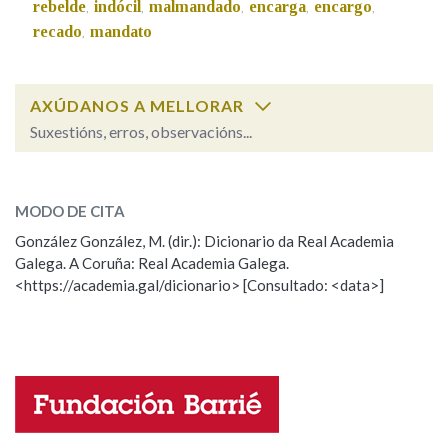
rebelde
indócil
malmandado
encarga
encargo
,
,
,
,
,
recado
mandato
,
Na fraseoloxía
AXÚDANOS A MELLORAR
Suxestións, erros, observacións...
OUTRAS OPCIÓNS DE BUSCA
guieiro
SOBRE A PALABRA:
Marcas gramaticais
MODO DE CITA
ESCOLLE UNHA OPCIÓN:
González González, M. (dir.): Dicionario da Real Academia
Galega. A Coruña: Real Academia Galega.
Observación
Hai un erro na palabra
Pertence a
<https://academia.gal/dicionario> [Consultado: <data>]
Propoño mellorar a definición
Actualización
Falta unha voz
LIMPAR
BUSCA
Nome