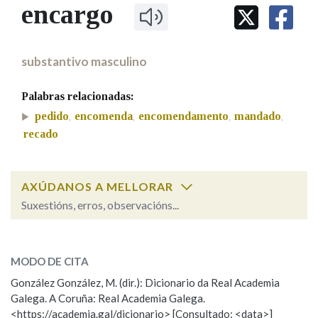
IDENTIDADE CORPORATIVA
encargo
Facebook
Twitter
Youtube
Instagram
Bluesky
BUSCAR NOS LEMAS
FIGURAS HOMENAXEADAS
MARCIAL DEL ADALID
HISTORIA
Comeza por
CASA-MUSEO EMILIA PARDO
substantivo masculino
BAZÁN
60 ANOS DLG
PRIMAVERA DAS LETRAS
Palabras relacionadas:
Remata por
PORTAL DAS PALABRAS
pedido
encomenda
encomendamento
mandado
,
,
,
,
recado
Contén
AXÚDANOS A MELLORAR
Suxestións, erros, observacións...
BUSCAR NO CONTIDO
encargo
SOBRE A PALABRA:
Nas definicións
MODO DE CITA
ESCOLLE UNHA OPCIÓN:
González González, M. (dir.): Dicionario da Real Academia
Galega. A Coruña: Real Academia Galega.
Observación
Hai un erro na palabra
Nos exemplos
<https://academia.gal/dicionario> [Consultado: <data>]