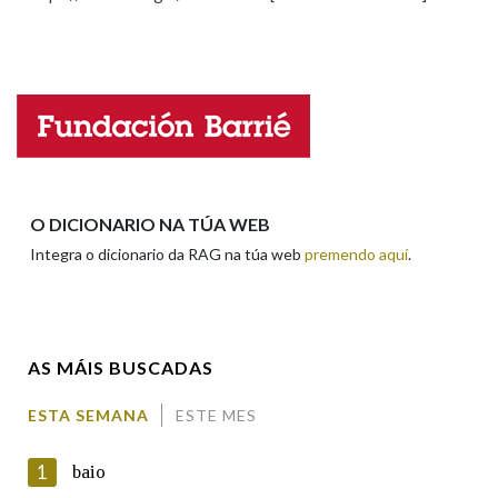
Propoño mellorar a definición
Actualización
Falta unha voz
Na fraseoloxía
Nome
OUTRAS OPCIÓNS DE BUSCA
Marcas gramaticais
Apelidos
O DICIONARIO NA TÚA WEB
Integra o dicionario da RAG na túa web
premendo aquí
.
Pertence a
Enderezo electrónico
AS MÁIS BUSCADAS
LIMPAR
BUSCA
Comentario
ESTA SEMANA
ESTE MES
1
baio