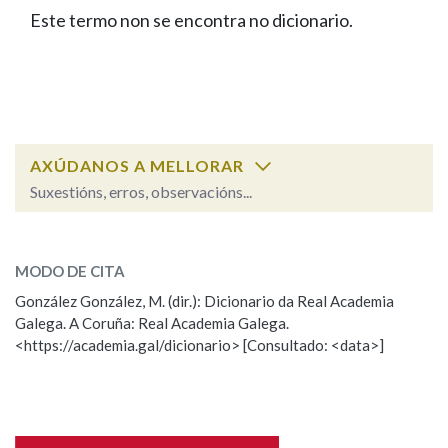
IDENTIDADE CORPORATIVA
Facebook
Twitter
Youtube
Instagram
Bluesky
Este termo non se encontra no dicionario.
BUSCAR NOS LEMAS
FIGURAS HOMENAXEADAS
MARCIAL DEL ADALID
HISTORIA
Comeza por
CASA-MUSEO EMILIA PARDO
BAZÁN
60 ANOS DLG
PRIMAVERA DAS LETRAS
Remata por
PORTAL DAS PALABRAS
AXÚDANOS A MELLORAR
Suxestións, erros, observacións...
Contén
ESCOLLE UNHA OPCIÓN:
MODO DE CITA
Observación
Falta unha voz
González González, M. (dir.): Dicionario da Real Academia
BUSCAR NO CONTIDO
Galega. A Coruña: Real Academia Galega.
Nome
<https://academia.gal/dicionario> [Consultado: <data>]
Nas definicións
Apelidos
Nos exemplos