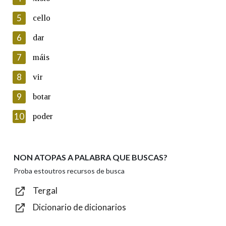
5
Lin e acepto as condicións da política de
cello
privacidade
6
dar
Introduce o código que aparece na imaxe:
7
máis
8
vir
9
botar
Texto de verificación
10
poder
NON ATOPAS A PALABRA QUE BUSCAS?
Enviar
Proba estoutros recursos de busca
Tergal
Dicionario de dicionarios