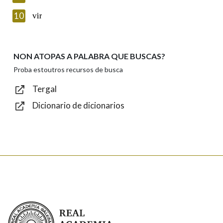
Introduce o código que aparece na imaxe:
10
vir
NON ATOPAS A PALABRA QUE BUSCAS?
Texto de verificación
Proba estoutros recursos de busca
Tergal
Dicionario de dicionarios
Enviar
Real Academia Galega