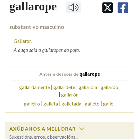
IDENTIDADE CORPORATIVA
gallarope
Facebook
Twitter
Youtube
Instagram
Bluesky
BUSCAR NOS LEMAS
FIGURAS HOMENAXEADAS
MARCIAL DEL ADALID
HISTORIA
Comeza por
CASA-MUSEO EMILIA PARDO
substantivo masculino
BAZÁN
60 ANOS DLG
PRIMAVERA DAS LETRAS
Gallarón
Remata por
PORTAL DAS PALABRAS
A auga saía a gallaropes da pota.
Contén
Antes e despois de
gallarope
gallardamente
gallardete
gallardía
gallardo
gallarón
BUSCAR NO CONTIDO
galleiro
galleta
galletada
galleto
gallo
Nas definicións
AXÚDANOS A MELLORAR
Nos exemplos
Suxestións, erros, observacións...