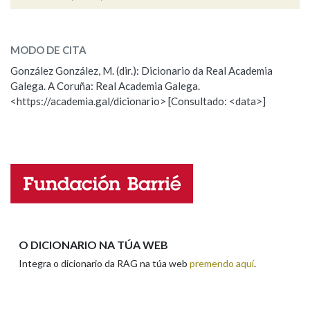
gallarope
SOBRE A PALABRA:
Na fraseoloxía
MODO DE CITA
ESCOLLE UNHA OPCIÓN:
González González, M. (dir.): Dicionario da Real Academia
Galega. A Coruña: Real Academia Galega.
Observación
Hai un erro na palabra
OUTRAS OPCIÓNS DE BUSCA
<https://academia.gal/dicionario> [Consultado: <data>]
Propoño mellorar a definición
Actualización
Marcas gramaticais
Falta unha voz
Nome
Pertence a
Apelidos
LIMPAR
BUSCA
O DICIONARIO NA TÚA WEB
Integra o dicionario da RAG na túa web
premendo aquí
.
Enderezo electrónico