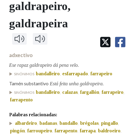
IDENTIDADE CORPORATIVA
galdrapeiro
,
Facebook
Twitter
Youtube
Instagram
Bluesky
BUSCAR NOS LEMAS
FIGURAS HOMENAXEADAS
MARCIAL DEL ADALID
HISTORIA
Comeza por
galdrapeira
CASA-MUSEO EMILIA PARDO
BAZÁN
60 ANOS DLG
PRIMAVERA DAS LETRAS
Remata por
PORTAL DAS PALABRAS
adxectivo
Ese rapaz galdrapeiro dá pena velo.
Contén
bandalleiro
esfarrapado
farrapeiro
SINÓNIMOS
,
,
Tamén substantivo
Está feita unha galdrapeira.
bandalleiro
calazas
fargallón
farrapeiro
SINÓNIMOS
,
,
,
,
BUSCAR NO CONTIDO
farrapento
Nas definicións
Palabras relacionadas:
albardeiro
badanas
bandallo
brégolas
pingallo
,
,
,
,
,
Nos exemplos
pingón
farroupeiro
farrapento
farrapa
baldroeiro
,
,
,
,
,