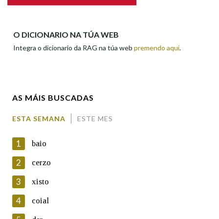
Apelidos
O DICIONARIO NA TÚA WEB
Integra o dicionario da RAG na túa web
premendo aquí
.
Enderezo electrónico
AS MÁIS BUSCADAS
Comentario
ESTA SEMANA
ESTE MES
1
baio
2
cerzo
3
xisto
En cumprimento da normativa vixente en materia de
Protección de Datos de Carácter Persoal, a Real Academia
4
coial
Galega informa a aqueles usuarios que faciliten o seu correo
electrónico, así como calquera outra información de carácter