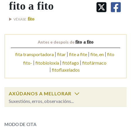
IDENTIDADE CORPORATIVA
fito a fito
Facebook
Twitter
Youtube
Instagram
Bluesky
BUSCAR NOS LEMAS
FIGURAS HOMENAXEADAS
MARCIAL DEL ADALID
HISTORIA
Comeza por
fito
VÉXASE
CASA-MUSEO EMILIA PARDO
BAZÁN
60 ANOS DLG
PRIMAVERA DAS LETRAS
Remata por
Antes e despois de
fito a fito
PORTAL DAS PALABRAS
fita transportadora
fitar
fite a fite
fite, en
fito
fito-
fitobioloxía
fitófago
fitofármaco
Contén
fitoflaxelados
BUSCAR NO CONTIDO
AXÚDANOS A MELLORAR
Suxestións, erros, observacións...
Nas definicións
fito a fito
SOBRE A PALABRA:
MODO DE CITA
Nos exemplos
ESCOLLE UNHA OPCIÓN: