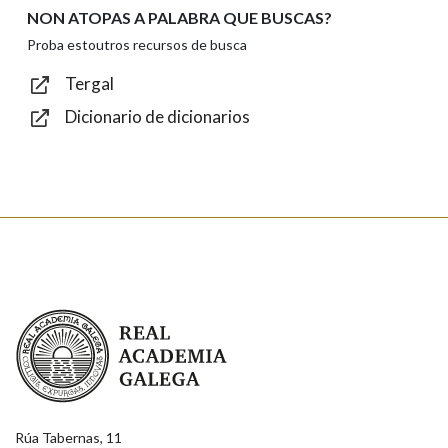
NON ATOPAS A PALABRA QUE BUSCAS?
Texto de verificación
Proba estoutros recursos de busca
Tergal
Dicionario de dicionarios
Enviar
Real Academia Galega
Rúa Tabernas, 11