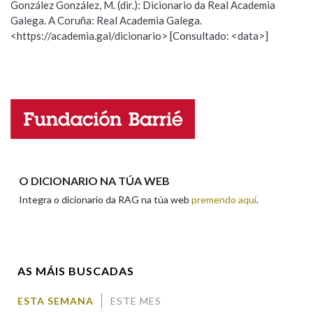
González González, M. (dir.): Dicionario da Real Academia
Galega. A Coruña: Real Academia Galega.
Observación
Hai un erro na palabra
<https://academia.gal/dicionario> [Consultado: <data>]
Na fraseoloxía
Propoño mellorar a definición
Actualización
Falta unha voz
OUTRAS OPCIÓNS DE BUSCA
Nome
Marcas gramaticais
Apelidos
O DICIONARIO NA TÚA WEB
Pertence a
Integra o dicionario da RAG na túa web
premendo aquí
.
Enderezo electrónico
LIMPAR
BUSCA
AS MÁIS BUSCADAS
Comentario
ESTA SEMANA
ESTE MES