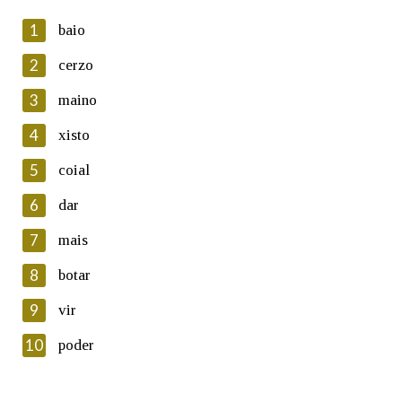
1
baio
2
cerzo
3
maino
En cumprimento da normativa vixente en materia de
Protección de Datos de Carácter Persoal, a Real Academia
4
xisto
Galega informa a aqueles usuarios que faciliten o seu correo
electrónico, así como calquera outra información de carácter
5
coial
persoal, que estes datos serán obxecto de tratamento
automatizado de carácter confidencial e incorporados aos seus
6
dar
ficheiros informáticos. Así mesmo, os usuarios poderán exercer o
seu dereito de acceso, rectificación, oposición e cancelación dos
7
mais
seus datos poñéndose en contacto connosco.
8
botar
Lin e acepto as condicións da política de
privacidade
9
vir
Introduce o código que aparece na imaxe:
10
poder