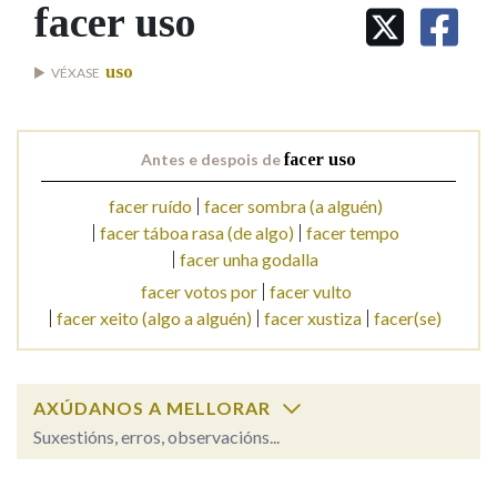
IDENTIDADE CORPORATIVA
facer uso
Facebook
Twitter
Youtube
Instagram
Bluesky
BUSCAR NOS LEMAS
FIGURAS HOMENAXEADAS
MARCIAL DEL ADALID
HISTORIA
Comeza por
uso
VÉXASE
CASA-MUSEO EMILIA PARDO
BAZÁN
60 ANOS DLG
PRIMAVERA DAS LETRAS
Remata por
Antes e despois de
facer uso
PORTAL DAS PALABRAS
facer ruído
facer sombra (a alguén)
facer táboa rasa (de algo)
facer tempo
Contén
facer unha godalla
facer votos por
facer vulto
facer xeito (algo a alguén)
facer xustiza
facer(se)
BUSCAR NO CONTIDO
Nas definicións
AXÚDANOS A MELLORAR
Suxestións, erros, observacións...
Nos exemplos
facer uso
SOBRE A PALABRA: