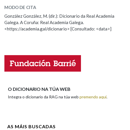
MODO DE CITA
ESCOLLE UNHA OPCIÓN:
González González, M. (dir.): Dicionario da Real Academia
Na fraseoloxía
Galega. A Coruña: Real Academia Galega.
Observación
Hai un erro na palabra
<https://academia.gal/dicionario> [Consultado: <data>]
Propoño mellorar a definición
Actualización
OUTRAS OPCIÓNS DE BUSCA
Falta unha voz
Marcas gramaticais
Nome
Pertence a
Apelidos
O DICIONARIO NA TÚA WEB
Integra o dicionario da RAG na túa web
premendo aquí
.
LIMPAR
BUSCA
Enderezo electrónico
AS MÁIS BUSCADAS