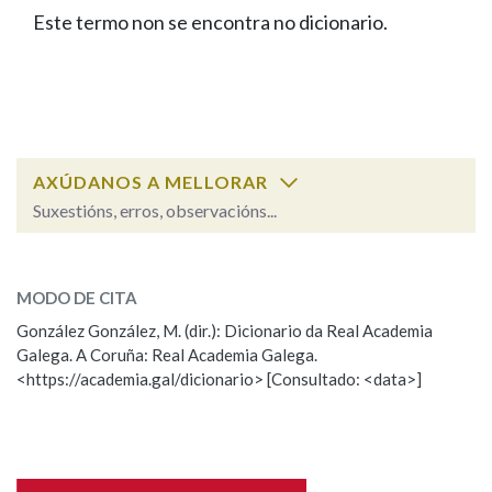
IDENTIDADE CORPORATIVA
Facebook
Twitter
Youtube
Instagram
Bluesky
Este termo non se encontra no dicionario.
BUSCAR NOS LEMAS
FIGURAS HOMENAXEADAS
MARCIAL DEL ADALID
HISTORIA
Comeza por
CASA-MUSEO EMILIA PARDO
BAZÁN
60 ANOS DLG
PRIMAVERA DAS LETRAS
Remata por
PORTAL DAS PALABRAS
AXÚDANOS A MELLORAR
Suxestións, erros, observacións...
Contén
ESCOLLE UNHA OPCIÓN:
MODO DE CITA
Observación
Falta unha voz
González González, M. (dir.): Dicionario da Real Academia
BUSCAR NO CONTIDO
Galega. A Coruña: Real Academia Galega.
Nome
<https://academia.gal/dicionario> [Consultado: <data>]
Nas definicións
Apelidos
Nos exemplos