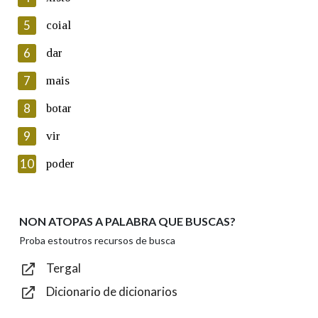
5
Lin e acepto as condicións da política de
coial
privacidade
6
dar
Introduce o código que aparece na imaxe:
7
mais
8
botar
9
vir
Texto de verificación
10
poder
NON ATOPAS A PALABRA QUE BUSCAS?
Enviar
Proba estoutros recursos de busca
Tergal
Dicionario de dicionarios