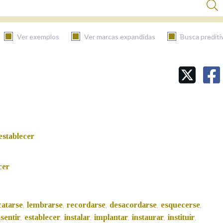
Ver exemplos
Ver marcas expandidas
Busca prediti
BUSCAR NO CONTIDO
Nas definicións
establecer
Nos exemplos
cer
Na fraseoloxía
catarse
lembrarse
recordarse
desacordarse
esquecerse
,
,
,
,
,
sentir
establecer
instalar
implantar
instaurar
instituír
,
,
,
,
,
,