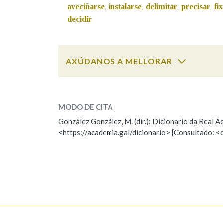
aveciñarse
instalarse
delimitar
precisar
fi
,
,
,
,
decidir
Marcas gramaticais
AXÚDANOS A MELLORAR
estipular
SOBRE A PALABRA:
MODO DE CITA
ESCOLLE UNHA OPCIÓN:
González González, M. (dir.): Dicionario da Real
<https://academia.gal/dicionario> [Consultado: <
Observación
Hai un erro na palabra
Falta unha voz
Nome
Apelido
Enderezo electrónico