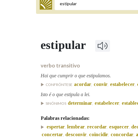
Termo a buscar
estipular
BUSCAR NOS LEMAS
Comeza por
verbo transitivo
Hai que cumprir o que estipulamos.
acordar
convir
estabelecer
CONFRÓNTESE
,
,
,
Remata por
Isto é o que estipula a lei.
determinar
estabelecer
estable
SINÓNIMOS
,
,
Contén
Palabras relacionadas:
espertar
lembrar
recordar
esquecer
de
,
,
,
,
concertar
desconvir
coincidir
concordar
a
,
,
,
,
OUTRAS OPCIÓNS DE BUSCA