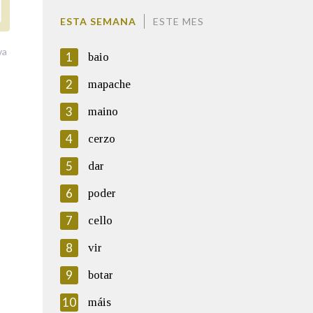
ESTA SEMANA
ESTE MES
va
1
baio
2
mapache
3
maino
4
cerzo
5
dar
6
poder
7
cello
8
vir
9
botar
10
máis