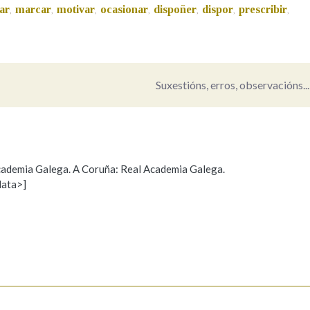
xar
marcar
motivar
ocasionar
dispoñer
dispor
prescribir
,
,
,
,
,
,
,
Pertence a
Suxestións, erros, observacións...
AXUDA NA BUSCA
LIMPAR
BUSCA
 Academia Galega. A Coruña: Real Academia Galega.
data>]
Propoño mellorar a definición
Actualización
s