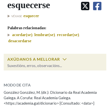
IDENTIDADE CORPORATIVA
esquecerse
Facebook
Twitter
Youtube
Instagram
Bluesky
BUSCAR NOS LEMAS
FIGURAS HOMENAXEADAS
MARCIAL DEL ADALID
HISTORIA
Comeza por
esquecer
VÉXASE
CASA-MUSEO EMILIA PARDO
BAZÁN
60 ANOS DLG
Palabras relacionadas:
PRIMAVERA DAS LETRAS
Remata por
acordar(se)
lembrar(se)
recordar(se)
,
,
,
PORTAL DAS PALABRAS
desacordarse
Contén
AXÚDANOS A MELLORAR
Suxestións, erros, observacións...
esquecerse
BUSCAR NO CONTIDO
SOBRE A PALABRA:
MODO DE CITA
Nas definicións
ESCOLLE UNHA OPCIÓN:
González González, M. (dir.): Dicionario da Real Academia
Galega. A Coruña: Real Academia Galega.
Observación
Hai un erro na palabra
<https://academia.gal/dicionario> [Consultado: <data>]
Nos exemplos
Propoño mellorar a definición
Actualización