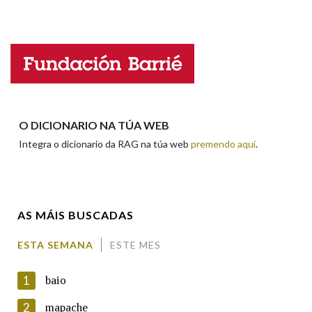
Falta unha voz
Na fraseoloxía
Nome
OUTRAS OPCIÓNS DE BUSCA
Apelidos
O DICIONARIO NA TÚA WEB
Marcas gramaticais
Integra o dicionario da RAG na túa web
premendo aquí
.
Enderezo electrónico
Pertence a
AS MÁIS BUSCADAS
Comentario
LIMPAR
BUSCA
ESTA SEMANA
ESTE MES
1
baio
2
mapache