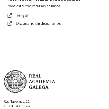
Texto de verificación
Proba estoutros recursos de busca
Tergal
Dicionario de dicionarios
Enviar
Real Academia Galega
Rúa Tabernas, 11
15001 - A Coruña