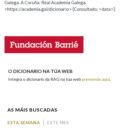
Galega. A Coruña: Real Academia Galega.
Observación
Hai un erro na palabra
<https://academia.gal/dicionario> [Consultado: <data>]
Propoño mellorar a definición
Actualización
Na fraseoloxía
Falta unha voz
Nome
OUTRAS OPCIÓNS DE BUSCA
Marcas gramaticais
Apelidos
O DICIONARIO NA TÚA WEB
Pertence a
Integra o dicionario da RAG na túa web
premendo aquí
.
Enderezo electrónico
LIMPAR
BUSCA
AS MÁIS BUSCADAS
Comentario
ESTA SEMANA
ESTE MES