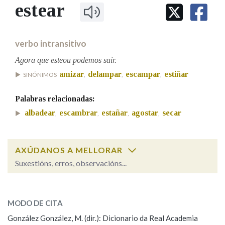
IDENTIDADE CORPORATIVA
estear
Facebook
Twitter
Youtube
Instagram
Bluesky
BUSCAR NOS LEMAS
FIGURAS HOMENAXEADAS
MARCIAL DEL ADALID
HISTORIA
Comeza por
CASA-MUSEO EMILIA PARDO
verbo intransitivo
BAZÁN
60 ANOS DLG
PRIMAVERA DAS LETRAS
Agora que esteou podemos saír.
Remata por
amizar
delampar
escampar
estiñar
PORTAL DAS PALABRAS
SINÓNIMOS
,
,
,
Palabras relacionadas:
Contén
albadear
escambrar
estañar
agostar
secar
,
,
,
,
AXÚDANOS A MELLORAR
BUSCAR NO CONTIDO
Suxestións, erros, observacións...
Nas definicións
estear
SOBRE A PALABRA:
MODO DE CITA
ESCOLLE UNHA OPCIÓN:
Nos exemplos
González González, M. (dir.): Dicionario da Real Academia