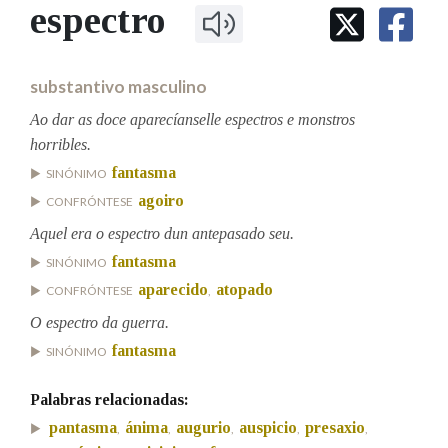
IDENTIDADE CORPORATIVA
espectro
Facebook
Twitter
Youtube
Instagram
Bluesky
BUSCAR NOS LEMAS
FIGURAS HOMENAXEADAS
MARCIAL DEL ADALID
HISTORIA
Comeza por
CASA-MUSEO EMILIA PARDO
substantivo masculino
BAZÁN
60 ANOS DLG
PRIMAVERA DAS LETRAS
Ao dar as doce aparecíanselle espectros e monstros
Remata por
horribles.
PORTAL DAS PALABRAS
fantasma
SINÓNIMO
agoiro
CONFRÓNTESE
Contén
Aquel era o espectro dun antepasado seu.
fantasma
SINÓNIMO
aparecido
atopado
CONFRÓNTESE
,
BUSCAR NO CONTIDO
O espectro da guerra.
Nas definicións
fantasma
SINÓNIMO
Palabras relacionadas:
Nos exemplos
pantasma
ánima
augurio
auspicio
presaxio
,
,
,
,
,