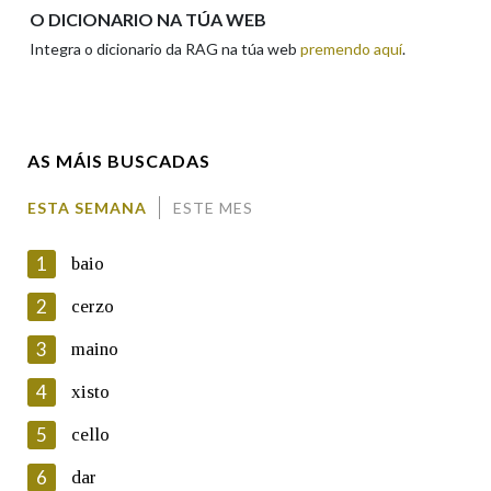
Apelidos
O DICIONARIO NA TÚA WEB
Integra o dicionario da RAG na túa web
premendo aquí
.
Enderezo electrónico
AS MÁIS BUSCADAS
Comentario
ESTA SEMANA
ESTE MES
1
baio
2
cerzo
3
maino
En cumprimento da normativa vixente en materia de
Protección de Datos de Carácter Persoal, a Real Academia
4
xisto
Galega informa a aqueles usuarios que faciliten o seu correo
electrónico, así como calquera outra información de carácter
5
cello
persoal, que estes datos serán obxecto de tratamento
automatizado de carácter confidencial e incorporados aos seus
6
dar
ficheiros informáticos. Así mesmo, os usuarios poderán exercer o