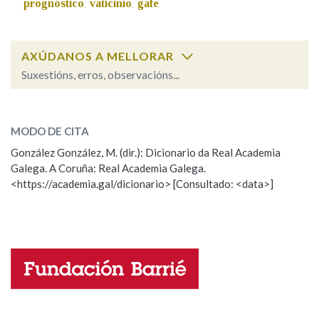
prognóstico
vaticinio
gafe
,
,
Na fraseoloxía
AXÚDANOS A MELLORAR
Suxestións, erros, observacións...
espectro
OUTRAS OPCIÓNS DE BUSCA
SOBRE A PALABRA:
MODO DE CITA
Marcas gramaticais
ESCOLLE UNHA OPCIÓN:
González González, M. (dir.): Dicionario da Real Academia
Galega. A Coruña: Real Academia Galega.
Observación
Hai un erro na palabra
<https://academia.gal/dicionario> [Consultado: <data>]
Pertence a
Propoño mellorar a definición
Actualización
Falta unha voz
LIMPAR
BUSCA
Nome