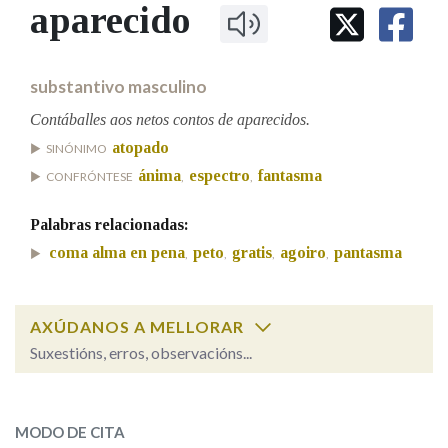
IDENTIDADE CORPORATIVA
aparecido
Facebook
Twitter
Youtube
Instagram
Bluesky
BUSCAR NOS LEMAS
FIGURAS HOMENAXEADAS
MARCIAL DEL ADALID
HISTORIA
Comeza por
CASA-MUSEO EMILIA PARDO
substantivo masculino
BAZÁN
60 ANOS DLG
PRIMAVERA DAS LETRAS
Contáballes aos netos contos de aparecidos.
Remata por
atopado
PORTAL DAS PALABRAS
SINÓNIMO
ánima
espectro
fantasma
CONFRÓNTESE
,
,
Contén
Palabras relacionadas:
coma alma en pena
peto
gratis
agoiro
pantasma
,
,
,
,
BUSCAR NO CONTIDO
AXÚDANOS A MELLORAR
Nas definicións
Suxestións, erros, observacións...
aparecido
SOBRE A PALABRA:
Nos exemplos
MODO DE CITA
ESCOLLE UNHA OPCIÓN: