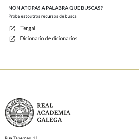
NON ATOPAS A PALABRA QUE BUSCAS?
Texto de verificación
Proba estoutros recursos de busca
Tergal
Dicionario de dicionarios
Enviar
Real Academia Galega
Rúa Tabernas, 11