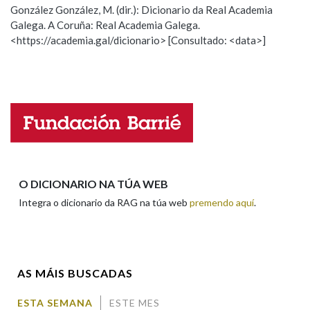
González González, M. (dir.): Dicionario da Real Academia
Galega. A Coruña: Real Academia Galega.
Observación
Hai un erro na palabra
Na fraseoloxía
<https://academia.gal/dicionario> [Consultado: <data>]
Propoño mellorar a definición
Actualización
Falta unha voz
OUTRAS OPCIÓNS DE BUSCA
Nome
Marcas gramaticais
Apelidos
Pertence a
O DICIONARIO NA TÚA WEB
Integra o dicionario da RAG na túa web
premendo aquí
.
Enderezo electrónico
LIMPAR
BUSCA
AS MÁIS BUSCADAS
Comentario
ESTA SEMANA
ESTE MES