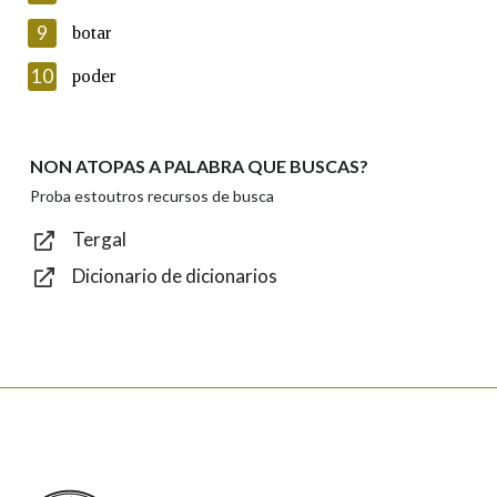
privacidade
9
botar
Introduce o código que aparece na imaxe:
10
poder
NON ATOPAS A PALABRA QUE BUSCAS?
Texto de verificación
Proba estoutros recursos de busca
Tergal
Dicionario de dicionarios
Enviar
Real Academia Galega