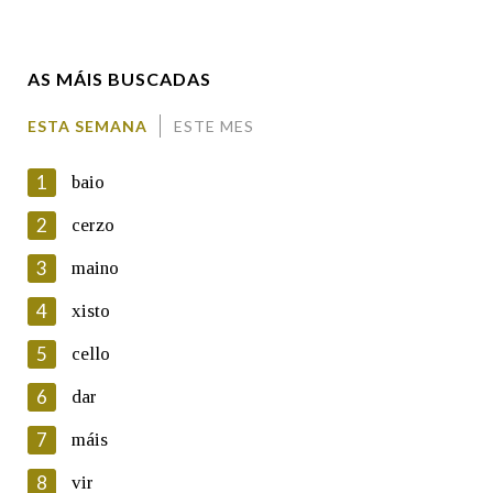
Enderezo electrónico
AS MÁIS BUSCADAS
Comentario
ESTA SEMANA
ESTE MES
1
baio
2
cerzo
3
maino
En cumprimento da normativa vixente en materia de
Protección de Datos de Carácter Persoal, a Real Academia
4
xisto
Galega informa a aqueles usuarios que faciliten o seu correo
electrónico, así como calquera outra información de carácter
5
cello
persoal, que estes datos serán obxecto de tratamento
automatizado de carácter confidencial e incorporados aos seus
6
dar
ficheiros informáticos. Así mesmo, os usuarios poderán exercer o
seu dereito de acceso, rectificación, oposición e cancelación dos
7
máis
seus datos poñéndose en contacto connosco.
8
vir
Lin e acepto as condicións da política de