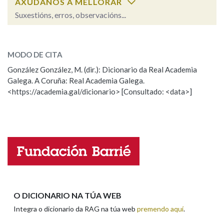
AXÚDANOS A MELLORAR
Suxestións, erros, observacións...
Na fraseoloxía
erro
SOBRE A PALABRA:
MODO DE CITA
ESCOLLE UNHA OPCIÓN:
González González, M. (dir.): Dicionario da Real Academia
OUTRAS OPCIÓNS DE BUSCA
Galega. A Coruña: Real Academia Galega.
Observación
Hai un erro na palabra
<https://academia.gal/dicionario> [Consultado: <data>]
Marcas gramaticais
Propoño mellorar a definición
Actualización
Falta unha voz
Pertence a
Nome
LIMPAR
BUSCA
Apelidos
O DICIONARIO NA TÚA WEB
Integra o dicionario da RAG na túa web
premendo aquí
.