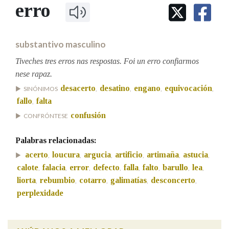
IDENTIDADE CORPORATIVA
erro
Facebook
Twitter
Youtube
Instagram
Bluesky
BUSCAR NOS LEMAS
FIGURAS HOMENAXEADAS
MARCIAL DEL ADALID
HISTORIA
Comeza por
CASA-MUSEO EMILIA PARDO
substantivo masculino
BAZÁN
60 ANOS DLG
PRIMAVERA DAS LETRAS
Tiveches tres erros nas respostas. Foi un erro confiarmos
Remata por
nese rapaz.
PORTAL DAS PALABRAS
desacerto
desatino
engano
equivocación
SINÓNIMOS
,
,
,
,
fallo
falta
,
Contén
confusión
CONFRÓNTESE
Palabras relacionadas:
acerto
loucura
argucia
artificio
artimaña
astucia
,
,
,
,
,
,
BUSCAR NO CONTIDO
calote
falacia
error
defecto
falla
falto
barullo
lea
,
,
,
,
,
,
,
,
Nas definicións
liorta
rebumbio
cotarro
galimatías
desconcerto
,
,
,
,
,
perplexidade
Nos exemplos