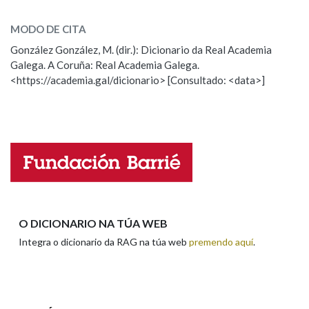
encordoar
SOBRE A PALABRA:
MODO DE CITA
ESCOLLE UNHA OPCIÓN:
Na fraseoloxía
González González, M. (dir.): Dicionario da Real Academia
Galega. A Coruña: Real Academia Galega.
Observación
Hai un erro na palabra
<https://academia.gal/dicionario> [Consultado: <data>]
Propoño mellorar a definición
Actualización
OUTRAS OPCIÓNS DE BUSCA
Falta unha voz
Marcas gramaticais
Nome
Pertence a
Apelidos
O DICIONARIO NA TÚA WEB
LIMPAR
BUSCA
Integra o dicionario da RAG na túa web
premendo aquí
.
Enderezo electrónico