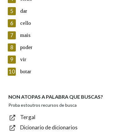
5
Lin e acepto as condicións da política de
dar
privacidade
6
cello
Introduce o código que aparece na imaxe:
7
mais
8
poder
9
vir
Texto de verificación
10
botar
NON ATOPAS A PALABRA QUE BUSCAS?
Enviar
Proba estoutros recursos de busca
Tergal
Dicionario de dicionarios