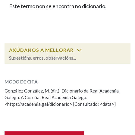
IDENTIDADE CORPORATIVA
Facebook
Twitter
Youtube
Instagram
Bluesky
Este termo non se encontra no dicionario.
BUSCAR NOS LEMAS
FIGURAS HOMENAXEADAS
MARCIAL DEL ADALID
HISTORIA
Comeza por
CASA-MUSEO EMILIA PARDO
BAZÁN
60 ANOS DLG
PRIMAVERA DAS LETRAS
Remata por
PORTAL DAS PALABRAS
AXÚDANOS A MELLORAR
Suxestións, erros, observacións...
Contén
ESCOLLE UNHA OPCIÓN:
MODO DE CITA
Observación
Falta unha voz
González González, M. (dir.): Dicionario da Real Academia
BUSCAR NO CONTIDO
Galega. A Coruña: Real Academia Galega.
Nome
<https://academia.gal/dicionario> [Consultado: <data>]
Nas definicións
Apelidos
Nos exemplos