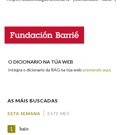
Propoño mellorar a definición
Actualización
Falta unha voz
Na fraseoloxía
Nome
OUTRAS OPCIÓNS DE BUSCA
Marcas gramaticais
Apelidos
O DICIONARIO NA TÚA WEB
Integra o dicionario da RAG na túa web
premendo aquí
.
Pertence a
Enderezo electrónico
AS MÁIS BUSCADAS
LIMPAR
BUSCA
Comentario
ESTA SEMANA
ESTE MES
1
baio