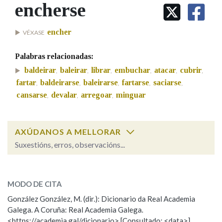
IDENTIDADE CORPORATIVA
encherse
Facebook
Twitter
Youtube
Instagram
Bluesky
BUSCAR NOS LEMAS
FIGURAS HOMENAXEADAS
MARCIAL DEL ADALID
HISTORIA
Comeza por
encher
VÉXASE
CASA-MUSEO EMILIA PARDO
BAZÁN
60 ANOS DLG
Palabras relacionadas:
PRIMAVERA DAS LETRAS
Remata por
baldeirar
baleirar
librar
embuchar
atacar
cubrir
,
,
,
,
,
,
PORTAL DAS PALABRAS
fartar
baldeirarse
baleirarse
fartarse
saciarse
,
,
,
,
,
cansarse
devalar
arregoar
minguar
,
,
,
Contén
AXÚDANOS A MELLORAR
Suxestións, erros, observacións...
BUSCAR NO CONTIDO
encherse
SOBRE A PALABRA:
Nas definicións
MODO DE CITA
ESCOLLE UNHA OPCIÓN:
González González, M. (dir.): Dicionario da Real Academia
Galega. A Coruña: Real Academia Galega.
Observación
Hai un erro na palabra
Nos exemplos
<https://academia.gal/dicionario> [Consultado: <data>]