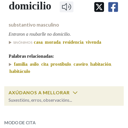
IDENTIDADE CORPORATIVA
domicilio
Facebook
Twitter
Youtube
Instagram
Bluesky
BUSCAR NOS LEMAS
FIGURAS HOMENAXEADAS
MARCIAL DEL ADALID
HISTORIA
Comeza por
CASA-MUSEO EMILIA PARDO
substantivo masculino
BAZÁN
60 ANOS DLG
PRIMAVERA DAS LETRAS
Entraron a roubarlle no domicilio.
Remata por
casa
morada
residencia
vivenda
PORTAL DAS PALABRAS
SINÓNIMOS
,
,
,
Palabras relacionadas:
Contén
familia
asilo
cita
prostíbulo
caseiro
habitación
,
,
,
,
,
,
habitáculo
BUSCAR NO CONTIDO
AXÚDANOS A MELLORAR
Suxestións, erros, observacións...
Nas definicións
domicilio
SOBRE A PALABRA:
Nos exemplos
MODO DE CITA
ESCOLLE UNHA OPCIÓN: