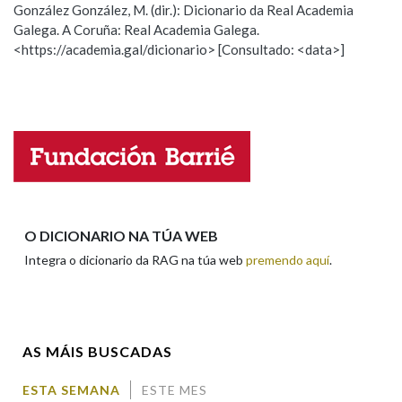
González González, M. (dir.): Dicionario da Real Academia
Galega. A Coruña: Real Academia Galega.
Observación
Hai un erro na palabra
<https://academia.gal/dicionario> [Consultado: <data>]
Na fraseoloxía
Propoño mellorar a definición
Actualización
Falta unha voz
OUTRAS OPCIÓNS DE BUSCA
Nome
Marcas gramaticais
Apelidos
O DICIONARIO NA TÚA WEB
Pertence a
Integra o dicionario da RAG na túa web
premendo aquí
.
Enderezo electrónico
LIMPAR
BUSCA
AS MÁIS BUSCADAS
Comentario
ESTA SEMANA
ESTE MES