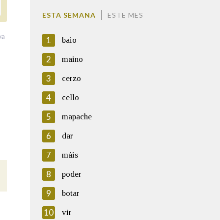
ESTA SEMANA
ESTE MES
va
1
baio
2
maino
3
cerzo
4
cello
5
mapache
6
dar
7
máis
8
poder
9
botar
10
vir