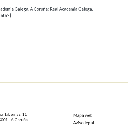
 Academia Galega. A Coruña: Real Academia Galega.
Pertence a
data>]
Propoño mellorar a definición
Actualización
AXUDA NA BUSCA
LIMPAR
BUSCA
s
úa Tabernas, 11
Mapa web
5001 - A Coruña
Aviso legal