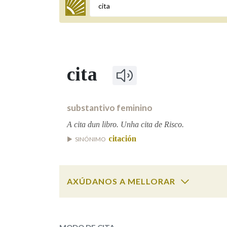
Termo a buscar
cita
BUSCAR NOS LEMAS
Comeza por
substantivo feminino
A cita dun libro. Unha cita de Risco.
citación
SINÓNIMO
Remata por
AXÚDANOS A MELLORAR
Contén
cita
SOBRE A PALABRA:
OUTRAS OPCIÓNS DE BUSCA