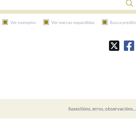
Ver exemplos
Ver marcas expandidas
Busca prediti
BUSCAR NO CONTIDO
Nas definicións
Nos exemplos
Suxestións, erros, observacións...
Na fraseoloxía