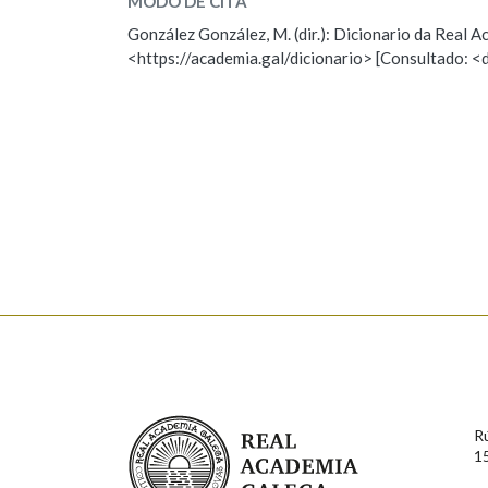
MODO DE CITA
ESCOLLE UNHA OPCIÓN:
González González, M. (dir.): Dicionario da Real
Marcas gramaticais
<https://academia.gal/dicionario> [Consultado: <
Observación
Hai un erro na palabra
Falta unha voz
Nome
Apelido
Enderezo electrónico
Comentario
Real Academia Galega
R
1