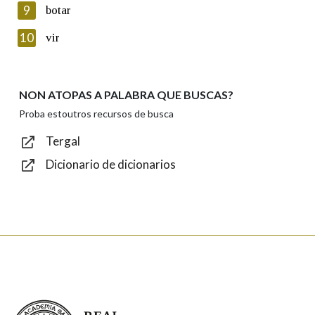
privacidade
9
botar
Introduce o código que aparece na imaxe:
10
vir
NON ATOPAS A PALABRA QUE BUSCAS?
Texto de verificación
Proba estoutros recursos de busca
Tergal
Dicionario de dicionarios
Enviar
Real Academia Galega