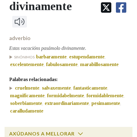
IDENTIDADE CORPORATIVA
divinamente
Facebook
Twitter
Youtube
Instagram
Bluesky
BUSCAR NOS LEMAS
FIGURAS HOMENAXEADAS
MARCIAL DEL ADALID
HISTORIA
Comeza por
CASA-MUSEO EMILIA PARDO
BAZÁN
60 ANOS DLG
PRIMAVERA DAS LETRAS
adverbio
Remata por
PORTAL DAS PALABRAS
Estas vacacións pasámolo divinamente.
barbaramente
estupendamente
SINÓNIMOS
,
,
excelentemente
fabulosamente
marabillosamente
,
,
Contén
Palabras relacionadas:
cruelmente
salvaxemente
fantasticamente
,
,
,
BUSCAR NO CONTIDO
magnificamente
formidabelmente
formidablemente
,
,
,
soberbiamente
extraordinariamente
pesimamente
,
,
,
Nas definicións
caralludamente
Nos exemplos
AXÚDANOS A MELLORAR