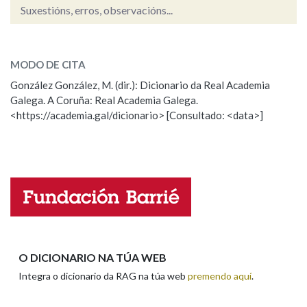
Suxestións, erros, observacións...
divinamente
Na fraseoloxía
SOBRE A PALABRA:
MODO DE CITA
ESCOLLE UNHA OPCIÓN:
González González, M. (dir.): Dicionario da Real Academia
OUTRAS OPCIÓNS DE BUSCA
Galega. A Coruña: Real Academia Galega.
Observación
Hai un erro na palabra
<https://academia.gal/dicionario> [Consultado: <data>]
Propoño mellorar a definición
Actualización
Marcas gramaticais
Falta unha voz
Pertence a
Nome
LIMPAR
BUSCA
Apelidos
O DICIONARIO NA TÚA WEB
Integra o dicionario da RAG na túa web
premendo aquí
.