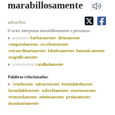
IDENTIDADE CORPORATIVA
marabillosamente
Facebook
Twitter
Youtube
Instagram
Bluesky
BUSCAR NOS LEMAS
FIGURAS HOMENAXEADAS
MARCIAL DEL ADALID
HISTORIA
Comeza por
CASA-MUSEO EMILIA PARDO
adverbio
BAZÁN
60 ANOS DLG
PRIMAVERA DAS LETRAS
O actor interpretou marabillosamente o personaxe.
Remata por
barbaramente
divinamente
PORTAL DAS PALABRAS
SINÓNIMOS
,
,
estupendamente
excelentemente
,
,
extraordinariamente
fabulosamente
fantasticamente
,
,
,
Contén
magnificamente
caralludamente
CONFRÓNTESE
Palabras relacionadas:
BUSCAR NO CONTIDO
cruelmente
salvaxemente
formidabelmente
,
,
,
Nas definicións
formidablemente
soberbiamente
enormemente
,
,
,
tremendamente
minimamente
pesimamente
,
,
,
imaxinariamente
Nos exemplos