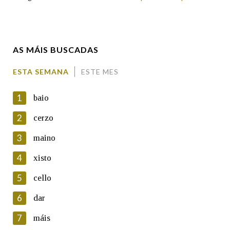
Enderezo electrónico
AS MÁIS BUSCADAS
Comentario
ESTA SEMANA
ESTE MES
1
baio
2
cerzo
3
maino
En cumprimento da normativa vixente en materia de
Protección de Datos de Carácter Persoal, a Real Academia
4
xisto
Galega informa a aqueles usuarios que faciliten o seu correo
electrónico, así como calquera outra información de carácter
5
cello
persoal, que estes datos serán obxecto de tratamento
automatizado de carácter confidencial e incorporados aos seus
6
dar
ficheiros informáticos. Así mesmo, os usuarios poderán exercer o
seu dereito de acceso, rectificación, oposición e cancelación dos
7
máis
seus datos poñéndose en contacto connosco.