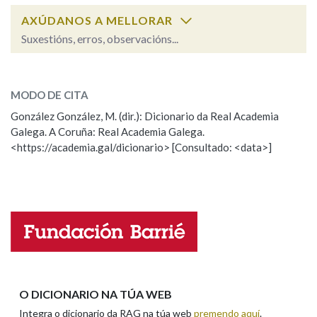
AXÚDANOS A MELLORAR
Suxestións, erros, observacións...
Na fraseoloxía
marabillosamente
SOBRE A PALABRA:
MODO DE CITA
ESCOLLE UNHA OPCIÓN:
OUTRAS OPCIÓNS DE BUSCA
González González, M. (dir.): Dicionario da Real Academia
Galega. A Coruña: Real Academia Galega.
Observación
Hai un erro na palabra
Marcas gramaticais
<https://academia.gal/dicionario> [Consultado: <data>]
Propoño mellorar a definición
Actualización
Falta unha voz
Pertence a
Nome
LIMPAR
BUSCA
Apelidos
O DICIONARIO NA TÚA WEB
Integra o dicionario da RAG na túa web
premendo aquí
.