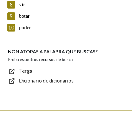
8
vir
Lin e acepto as condicións da política de
privacidade
9
botar
Introduce o código que aparece na imaxe:
10
poder
NON ATOPAS A PALABRA QUE BUSCAS?
Texto de verificación
Proba estoutros recursos de busca
Tergal
Dicionario de dicionarios
Enviar