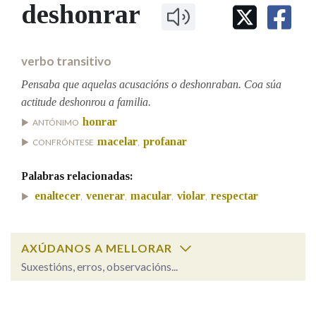
IDENTIDADE CORPORATIVA
deshonrar
Facebook
Twitter
Youtube
Instagram
Bluesky
BUSCAR NOS LEMAS
FIGURAS HOMENAXEADAS
MARCIAL DEL ADALID
HISTORIA
Comeza por
CASA-MUSEO EMILIA PARDO
verbo transitivo
BAZÁN
60 ANOS DLG
PRIMAVERA DAS LETRAS
Pensaba que aquelas acusacións o deshonraban. Coa súa
Remata por
actitude deshonrou a familia.
PORTAL DAS PALABRAS
honrar
ANTÓNIMO
macelar
profanar
CONFRÓNTESE
,
Contén
Palabras relacionadas:
enaltecer
venerar
macular
violar
respectar
,
,
,
,
BUSCAR NO CONTIDO
Nas definicións
AXÚDANOS A MELLORAR
Suxestións, erros, observacións...
deshonrar
SOBRE A PALABRA:
Nos exemplos