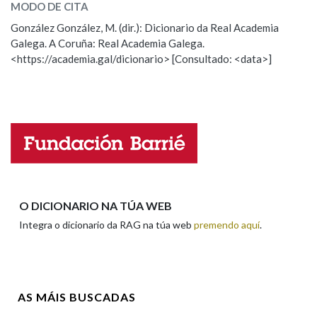
MODO DE CITA
ESCOLLE UNHA OPCIÓN:
González González, M. (dir.): Dicionario da Real Academia
Na fraseoloxía
Galega. A Coruña: Real Academia Galega.
Observación
Hai un erro na palabra
<https://academia.gal/dicionario> [Consultado: <data>]
Propoño mellorar a definición
Actualización
Falta unha voz
OUTRAS OPCIÓNS DE BUSCA
Marcas gramaticais
Nome
Pertence a
Apelidos
O DICIONARIO NA TÚA WEB
Integra o dicionario da RAG na túa web
premendo aquí
.
LIMPAR
BUSCA
Enderezo electrónico
AS MÁIS BUSCADAS