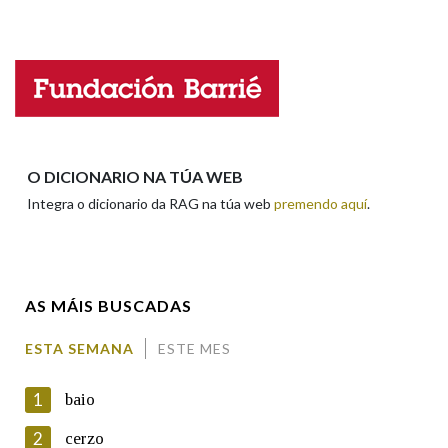
Falta unha voz
Na fraseoloxía
Nome
OUTRAS OPCIÓNS DE BUSCA
Apelidos
O DICIONARIO NA TÚA WEB
Marcas gramaticais
Integra o dicionario da RAG na túa web
premendo aquí
.
Enderezo electrónico
Pertence a
AS MÁIS BUSCADAS
Comentario
LIMPAR
BUSCA
ESTA SEMANA
ESTE MES
1
baio
2
cerzo