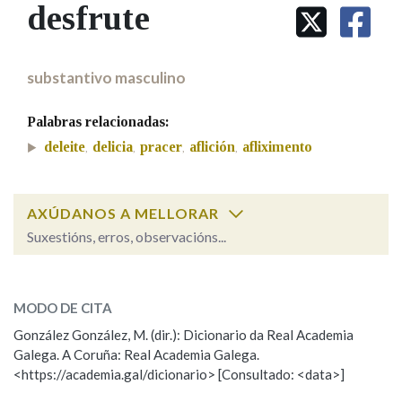
IDENTIDADE CORPORATIVA
desfrute
Facebook
Twitter
Youtube
Instagram
Bluesky
BUSCAR NOS LEMAS
FIGURAS HOMENAXEADAS
MARCIAL DEL ADALID
HISTORIA
Comeza por
CASA-MUSEO EMILIA PARDO
substantivo masculino
BAZÁN
60 ANOS DLG
PRIMAVERA DAS LETRAS
Palabras relacionadas:
Remata por
PORTAL DAS PALABRAS
deleite
delicia
pracer
aflición
afliximento
,
,
,
,
Contén
AXÚDANOS A MELLORAR
Suxestións, erros, observacións...
desfrute
BUSCAR NO CONTIDO
SOBRE A PALABRA:
MODO DE CITA
Nas definicións
ESCOLLE UNHA OPCIÓN:
González González, M. (dir.): Dicionario da Real Academia
Galega. A Coruña: Real Academia Galega.
Observación
Hai un erro na palabra
<https://academia.gal/dicionario> [Consultado: <data>]
Nos exemplos
Propoño mellorar a definición
Actualización