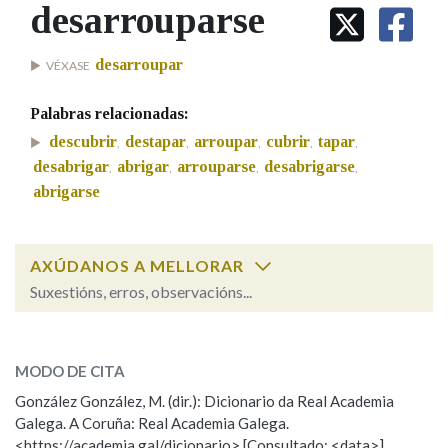
IDENTIDADE CORPORATIVA
desarrouparse
Facebook
Twitter
Youtube
Instagram
Bluesky
BUSCAR NOS LEMAS
FIGURAS HOMENAXEADAS
MARCIAL DEL ADALID
HISTORIA
Comeza por
desarroupar
VÉXASE
CASA-MUSEO EMILIA PARDO
BAZÁN
60 ANOS DLG
Palabras relacionadas:
PRIMAVERA DAS LETRAS
Remata por
descubrir
destapar
arroupar
cubrir
tapar
,
,
,
,
,
PORTAL DAS PALABRAS
desabrigar
abrigar
arrouparse
desabrigarse
,
,
,
,
abrigarse
Contén
AXÚDANOS A MELLORAR
Suxestións, erros, observacións...
BUSCAR NO CONTIDO
desarrouparse
SOBRE A PALABRA:
Nas definicións
MODO DE CITA
ESCOLLE UNHA OPCIÓN:
González González, M. (dir.): Dicionario da Real Academia
Galega. A Coruña: Real Academia Galega.
Observación
Hai un erro na palabra
Nos exemplos
<https://academia.gal/dicionario> [Consultado: <data>]