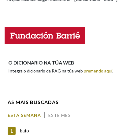
Propoño mellorar a definición
Actualización
Falta unha voz
Na fraseoloxía
Nome
OUTRAS OPCIÓNS DE BUSCA
Marcas gramaticais
Apelidos
O DICIONARIO NA TÚA WEB
Integra o dicionario da RAG na túa web
premendo aquí
.
Pertence a
Enderezo electrónico
AS MÁIS BUSCADAS
LIMPAR
BUSCA
Comentario
ESTA SEMANA
ESTE MES
1
baio