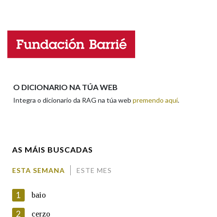
Falta unha voz
Na fraseoloxía
Nome
OUTRAS OPCIÓNS DE BUSCA
Apelidos
O DICIONARIO NA TÚA WEB
Marcas gramaticais
Integra o dicionario da RAG na túa web
premendo aquí
.
Enderezo electrónico
Pertence a
AS MÁIS BUSCADAS
Comentario
LIMPAR
BUSCA
ESTA SEMANA
ESTE MES
1
baio
2
cerzo