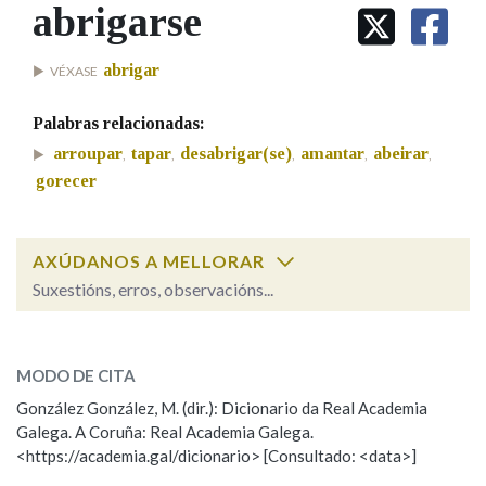
IDENTIDADE CORPORATIVA
abrigarse
Facebook
Twitter
Youtube
Instagram
Bluesky
BUSCAR NOS LEMAS
FIGURAS HOMENAXEADAS
MARCIAL DEL ADALID
HISTORIA
Comeza por
abrigar
VÉXASE
CASA-MUSEO EMILIA PARDO
BAZÁN
60 ANOS DLG
Palabras relacionadas:
PRIMAVERA DAS LETRAS
Remata por
arroupar
tapar
desabrigar(se)
amantar
abeirar
,
,
,
,
,
PORTAL DAS PALABRAS
gorecer
Contén
AXÚDANOS A MELLORAR
Suxestións, erros, observacións...
abrigarse
BUSCAR NO CONTIDO
SOBRE A PALABRA:
MODO DE CITA
Nas definicións
ESCOLLE UNHA OPCIÓN:
González González, M. (dir.): Dicionario da Real Academia
Galega. A Coruña: Real Academia Galega.
Observación
Hai un erro na palabra
<https://academia.gal/dicionario> [Consultado: <data>]
Nos exemplos
Propoño mellorar a definición
Actualización