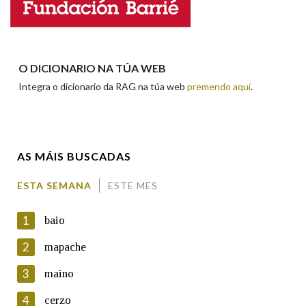
Nome
Na fraseoloxía
Apelidos
O DICIONARIO NA TÚA WEB
Integra o dicionario da RAG na túa web
premendo aquí
.
OUTRAS OPCIÓNS DE BUSCA
Enderezo electrónico
Marcas gramaticais
AS MÁIS BUSCADAS
Comentario
Pertence a
ESTA SEMANA
ESTE MES
1
baio
LIMPAR
BUSCA
2
mapache
3
maino
En cumprimento da normativa vixente en materia de
Protección de Datos de Carácter Persoal, a Real Academia
4
cerzo