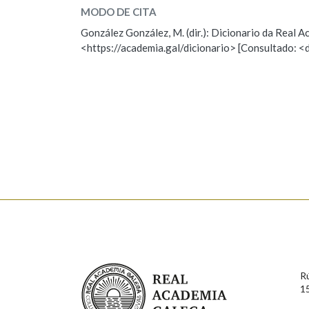
MODO DE CITA
ESCOLLE UNHA OPCIÓN:
Marcas gramaticais
González González, M. (dir.): Dicionario da Real
<https://academia.gal/dicionario> [Consultado: <
Observación
Hai un erro na palabra
Falta unha voz
Nome
Apelido
Enderezo electrónico
Comentario
Real Academia Galega
R
1