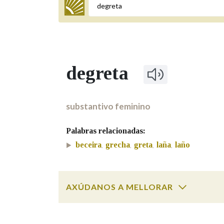
Termo a buscar
degreta
BUSCAR NOS LEMAS
Comeza por
substantivo feminino
Palabras relacionadas:
Remata por
beceira
grecha
greta
laña
laño
,
,
,
,
Contén
AXÚDANOS A MELLORAR
degreta
SOBRE A PALABRA:
OUTRAS OPCIÓNS DE BUSCA