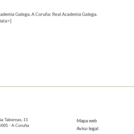
Pertence a
 Academia Galega. A Coruña: Real Academia Galega.
data>]
Propoño mellorar a definición
Actualización
AXUDA NA BUSCA
LIMPAR
BUSCA
s
úa Tabernas, 11
Mapa web
5001 - A Coruña
Aviso legal