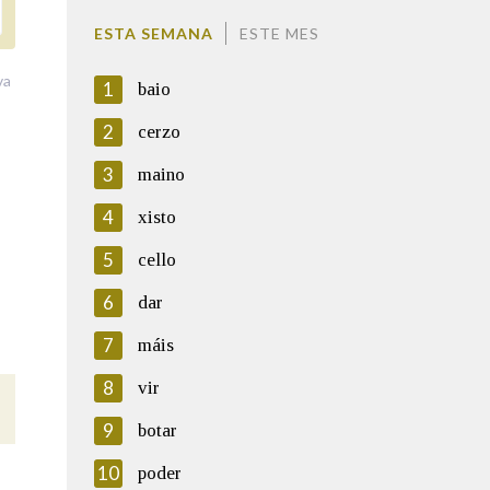
ESTA SEMANA
ESTE MES
va
1
baio
2
cerzo
3
maino
4
xisto
5
cello
6
dar
7
máis
8
vir
9
botar
10
poder