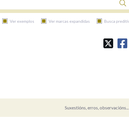
Ver exemplos
Ver marcas expandidas
Busca prediti
BUSCAR NO CONTIDO
Nas definicións
Nos exemplos
Na fraseoloxía
Suxestións, erros, observacións...