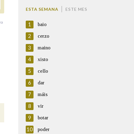
ESTA SEMANA
ESTE MES
va
1
baio
2
cerzo
3
maino
4
xisto
5
cello
6
dar
7
máis
8
vir
9
botar
10
poder