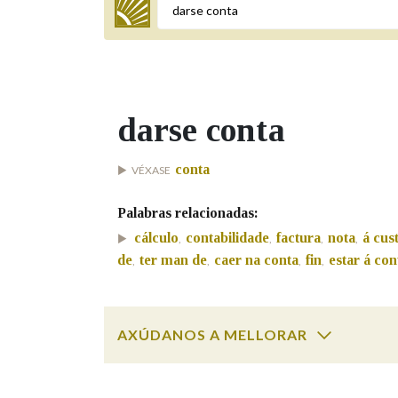
Termo a buscar
darse conta
BUSCAR NOS LEMAS
conta
VÉXASE
Comeza por
Palabras relacionadas:
cálculo
contabilidade
factura
nota
á cus
,
,
,
,
Remata por
de
ter man de
caer na conta
fin
estar á con
,
,
,
,
Contén
AXÚDANOS A MELLORAR
darse conta
SOBRE A PALABRA:
OUTRAS OPCIÓNS DE BUSCA