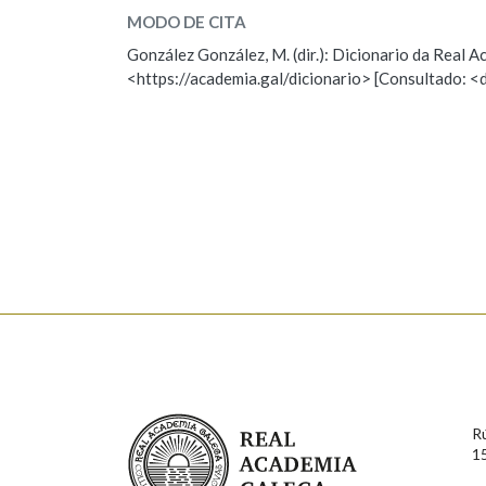
MODO DE CITA
ESCOLLE UNHA OPCIÓN:
Marcas gramaticais
González González, M. (dir.): Dicionario da Real
<https://academia.gal/dicionario> [Consultado: <
Observación
Hai un erro na palabra
Falta unha voz
Nome
Apelido
Enderezo electrónico
Comentario
Real Academia Galega
R
1