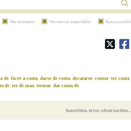
Ver exemplos
Ver marcas expandidas
Busca prediti
BUSCAR NO CONTIDO
Nas definicións
ta de
facer a conta
darse de conta
decatarse
censor
ter conta
,
,
,
,
,
Nos exemplos
ta de
ter de man
termar
dar conta de
,
,
,
Na fraseoloxía
Suxestións, erros, observacións...