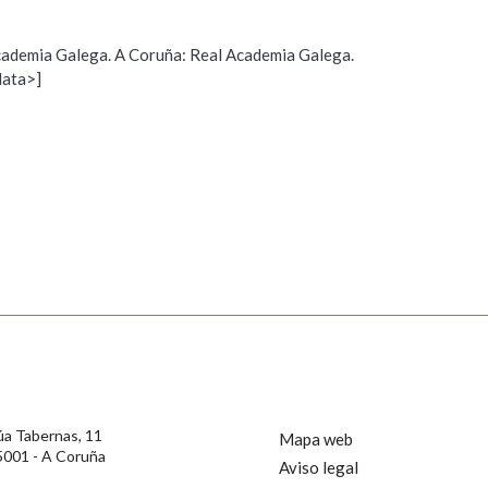
Pertence a
 Academia Galega. A Coruña: Real Academia Galega.
data>]
Propoño mellorar a definición
Actualización
AXUDA NA BUSCA
LIMPAR
BUSCA
s
úa Tabernas, 11
Mapa web
5001 - A Coruña
Aviso legal