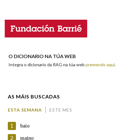
Falta unha voz
Na fraseoloxía
Nome
OUTRAS OPCIÓNS DE BUSCA
Apelidos
O DICIONARIO NA TÚA WEB
Marcas gramaticais
Integra o dicionario da RAG na túa web
premendo aquí
.
Enderezo electrónico
Pertence a
AS MÁIS BUSCADAS
Comentario
LIMPAR
BUSCA
ESTA SEMANA
ESTE MES
1
baio
2
maino