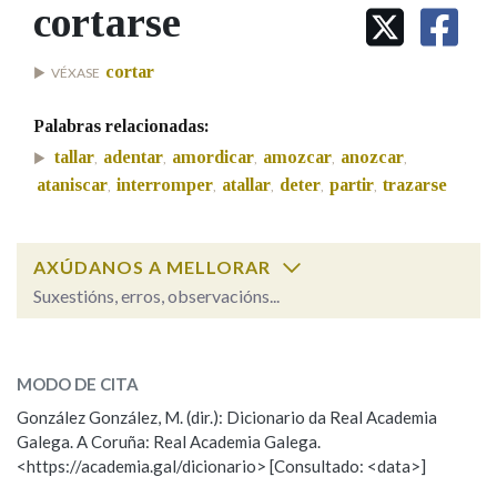
IDENTIDADE CORPORATIVA
cortarse
Facebook
Twitter
Youtube
Instagram
Bluesky
BUSCAR NOS LEMAS
FIGURAS HOMENAXEADAS
MARCIAL DEL ADALID
HISTORIA
Comeza por
cortar
VÉXASE
CASA-MUSEO EMILIA PARDO
BAZÁN
60 ANOS DLG
Palabras relacionadas:
PRIMAVERA DAS LETRAS
Remata por
tallar
adentar
amordicar
amozcar
anozcar
,
,
,
,
,
PORTAL DAS PALABRAS
ataniscar
interromper
atallar
deter
partir
trazarse
,
,
,
,
,
Contén
AXÚDANOS A MELLORAR
Suxestións, erros, observacións...
cortarse
BUSCAR NO CONTIDO
SOBRE A PALABRA:
MODO DE CITA
Nas definicións
ESCOLLE UNHA OPCIÓN:
González González, M. (dir.): Dicionario da Real Academia
Galega. A Coruña: Real Academia Galega.
Observación
Hai un erro na palabra
<https://academia.gal/dicionario> [Consultado: <data>]
Nos exemplos
Propoño mellorar a definición
Actualización