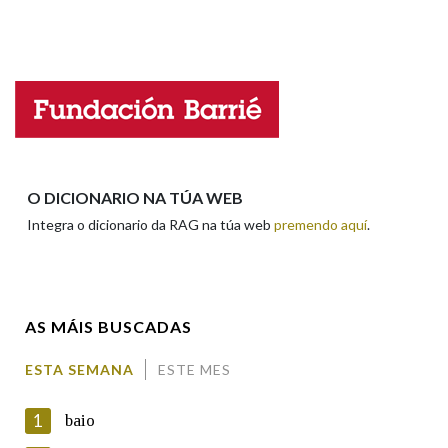
Propoño mellorar a definición
Actualización
Falta unha voz
Na fraseoloxía
Nome
OUTRAS OPCIÓNS DE BUSCA
Apelidos
Marcas gramaticais
O DICIONARIO NA TÚA WEB
Integra o dicionario da RAG na túa web
premendo aquí
.
Pertence a
Enderezo electrónico
AS MÁIS BUSCADAS
LIMPAR
BUSCA
Comentario
ESTA SEMANA
ESTE MES
1
baio