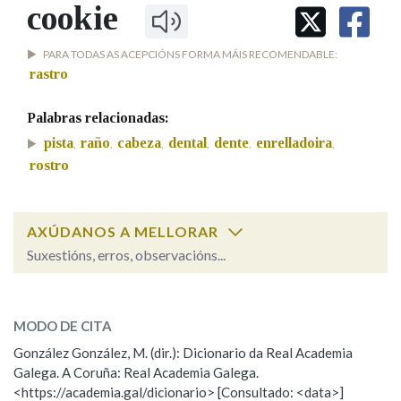
IDENTIDADE CORPORATIVA
cookie
Facebook
Twitter
Youtube
Instagram
Bluesky
BUSCAR NOS LEMAS
FIGURAS HOMENAXEADAS
MARCIAL DEL ADALID
HISTORIA
PARA TODAS AS ACEPCIÓNS FORMA MÁIS RECOMENDABLE:
Comeza por
CASA-MUSEO EMILIA PARDO
rastro
BAZÁN
60 ANOS DLG
PRIMAVERA DAS LETRAS
Palabras relacionadas:
Remata por
PORTAL DAS PALABRAS
pista
raño
cabeza
dental
dente
enrelladoira
,
,
,
,
,
,
rostro
Contén
AXÚDANOS A MELLORAR
Suxestións, erros, observacións...
BUSCAR NO CONTIDO
cookie
SOBRE A PALABRA:
Nas definicións
MODO DE CITA
ESCOLLE UNHA OPCIÓN:
González González, M. (dir.): Dicionario da Real Academia
Galega. A Coruña: Real Academia Galega.
Observación
Hai un erro na palabra
Nos exemplos
<https://academia.gal/dicionario> [Consultado: <data>]