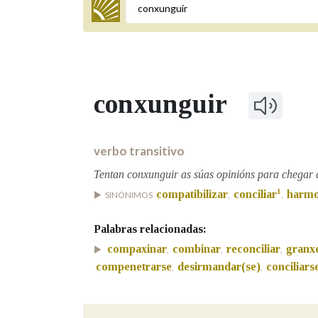
Termo a buscar
conxunguir
BUSCAR NOS LEMAS
Comeza por
verbo transitivo
Tentan conxunguir as súas opinións para chegar 
1
compatibilizar
conciliar
harmo
SINÓNIMOS
,
,
Remata por
Palabras relacionadas:
compaxinar
combinar
reconciliar
granx
,
,
,
Contén
compenetrarse
desirmandar(se)
conciliars
,
,
OUTRAS OPCIÓNS DE BUSCA