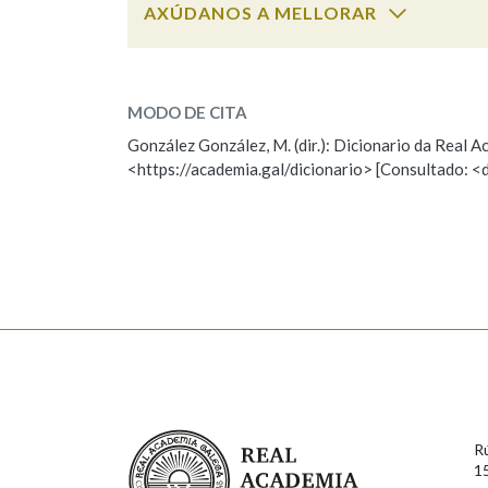
AXÚDANOS A MELLORAR
Marcas gramaticais
conxunguir
SOBRE A PALABRA:
MODO DE CITA
ESCOLLE UNHA OPCIÓN:
González González, M. (dir.): Dicionario da Real
<https://academia.gal/dicionario> [Consultado: <
Observación
Hai un erro na palabra
Falta unha voz
Nome
Apelido
Enderezo electrónico
Real Academia Galega
R
Comentario
1