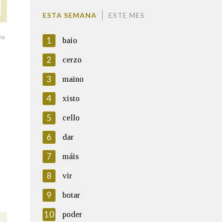
ESTA SEMANA
ESTE MES
va
1
baio
2
cerzo
3
maino
4
xisto
5
cello
6
dar
7
máis
8
vir
9
botar
10
poder