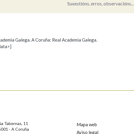
Suxestións, erros, observacións...
Pertence a
 Academia Galega. A Coruña: Real Academia Galega.
AXUDA NA BUSCA
LIMPAR
BUSCA
data>]
Propoño mellorar a definición
Actualización
s
úa Tabernas, 11
Mapa web
5001 - A Coruña
Aviso legal