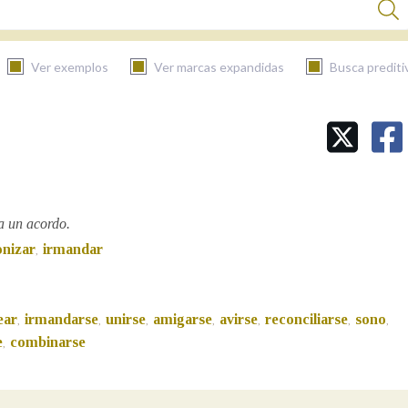
Ver exemplos
Ver marcas expandidas
Busca prediti
BUSCAR NO CONTIDO
Nas definicións
a un acordo.
nizar
irmandar
,
Nos exemplos
ear
irmandarse
unirse
amigarse
avirse
reconciliarse
sono
,
,
,
,
,
,
,
Na fraseoloxía
e
combinarse
,