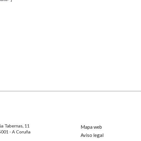
s
Pertence a
AXUDA NA BUSCA
LIMPAR
BUSCA
rotección de Datos de Carácter Persoal, a Real Academia Galega informa a
, así como calquera outra información de carácter persoal, que estes datos
confidencial e incorporados aos seus ficheiros informáticos. Así mesmo, os
ificación, oposición e cancelación dos seus datos poñéndose en contacto
úa Tabernas, 11
Mapa web
5001 - A Coruña
Aviso legal
privacidade