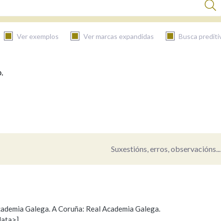
Ver exemplos
Ver marcas expandidas
Busca prediti
.
BUSCAR NO CONTIDO
Nas definicións
Nos exemplos
Suxestións, erros, observacións...
Na fraseoloxía
 Academia Galega. A Coruña: Real Academia Galega.
data>]