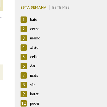
ESTA SEMANA
ESTE MES
va
1
baio
2
cerzo
3
maino
4
xisto
5
cello
6
dar
7
máis
8
vir
9
botar
10
poder