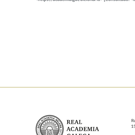
Nome
Apelido
Marcas gramaticais
Enderezo electrónico
Comentario
En cumprimento da normativa vixente en materia de P
aqueles usuarios que faciliten o seu correo electrónico
serán obxecto de tratamento automatizado de carácter 
Real Academia Galega
usuarios poderán exercer o seu dereito de acceso, rect
R
connosco.
1
Lin e acepto as condicións da política de 