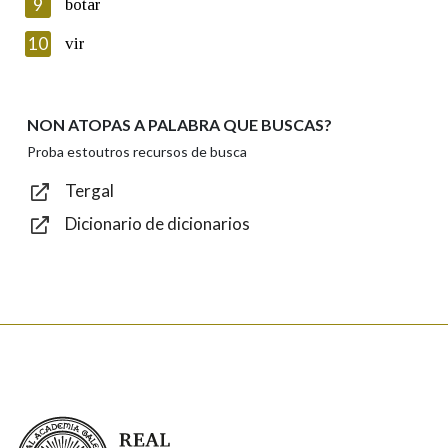
9
botar
Introduce o código que aparece na imaxe:
10
vir
NON ATOPAS A PALABRA QUE BUSCAS?
Texto de verificación
Proba estoutros recursos de busca
Tergal
Dicionario de dicionarios
Enviar
Real Academia Galega