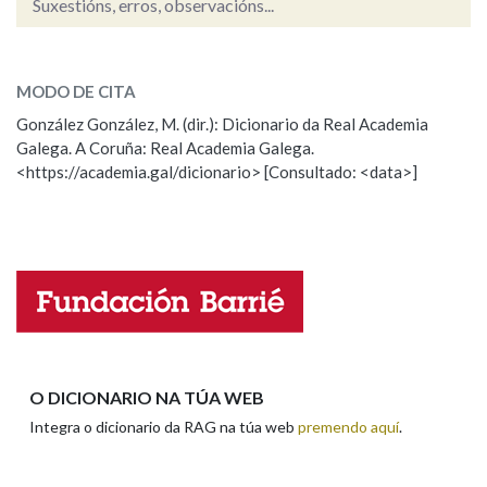
Suxestións, erros, observacións...
contraste
SOBRE A PALABRA:
Na fraseoloxía
MODO DE CITA
ESCOLLE UNHA OPCIÓN:
González González, M. (dir.): Dicionario da Real Academia
Galega. A Coruña: Real Academia Galega.
Observación
Hai un erro na palabra
OUTRAS OPCIÓNS DE BUSCA
<https://academia.gal/dicionario> [Consultado: <data>]
Propoño mellorar a definición
Actualización
Marcas gramaticais
Falta unha voz
Pertence a
Nome
LIMPAR
BUSCA
Apelidos
O DICIONARIO NA TÚA WEB
Integra o dicionario da RAG na túa web
premendo aquí
.
Enderezo electrónico