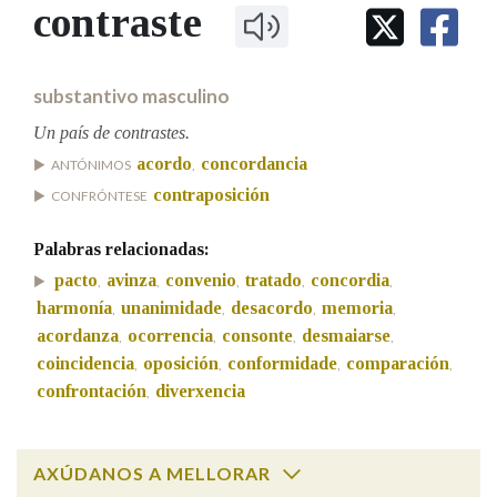
IDENTIDADE CORPORATIVA
contraste
Facebook
Twitter
Youtube
Instagram
Bluesky
BUSCAR NOS LEMAS
FIGURAS HOMENAXEADAS
MARCIAL DEL ADALID
HISTORIA
Comeza por
CASA-MUSEO EMILIA PARDO
substantivo masculino
BAZÁN
60 ANOS DLG
PRIMAVERA DAS LETRAS
Un país de contrastes.
Remata por
acordo
concordancia
PORTAL DAS PALABRAS
ANTÓNIMOS
,
contraposición
CONFRÓNTESE
Contén
Palabras relacionadas:
pacto
avinza
convenio
tratado
concordia
,
,
,
,
,
harmonía
unanimidade
desacordo
memoria
,
,
,
,
acordanza
ocorrencia
consonte
desmaiarse
,
,
,
,
BUSCAR NO CONTIDO
coincidencia
oposición
conformidade
comparación
,
,
,
,
Nas definicións
confrontación
diverxencia
,
AXÚDANOS A MELLORAR
Nos exemplos