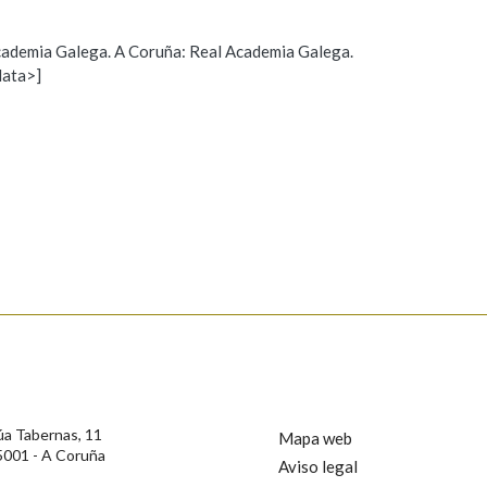
Pertence a
 Academia Galega. A Coruña: Real Academia Galega.
data>]
Propoño mellorar a definición
Actualización
AXUDA NA BUSCA
LIMPAR
BUSCA
s
úa Tabernas, 11
Mapa web
5001 - A Coruña
Aviso legal