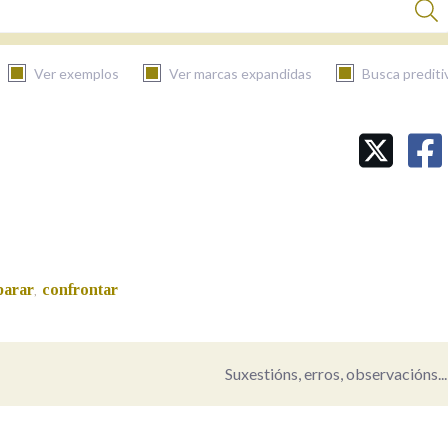
Ver exemplos
Ver marcas expandidas
Busca prediti
BUSCAR NO CONTIDO
Nas definicións
Nos exemplos
arar
confrontar
,
Na fraseoloxía
Suxestións, erros, observacións...