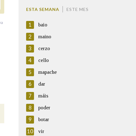
ESTA SEMANA
ESTE MES
va
1
baio
2
maino
3
cerzo
4
cello
5
mapache
6
dar
7
máis
8
poder
9
botar
10
vir