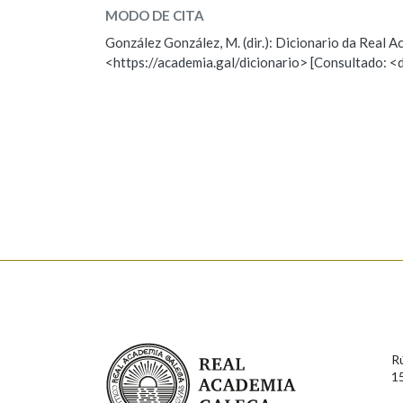
MODO DE CITA
ESCOLLE UNHA OPCIÓN:
Marcas gramaticais
González González, M. (dir.): Dicionario da Real
<https://academia.gal/dicionario> [Consultado: <
Observación
Hai un erro na palabra
Falta unha voz
Nome
Apelido
Enderezo electrónico
Comentario
Real Academia Galega
R
1