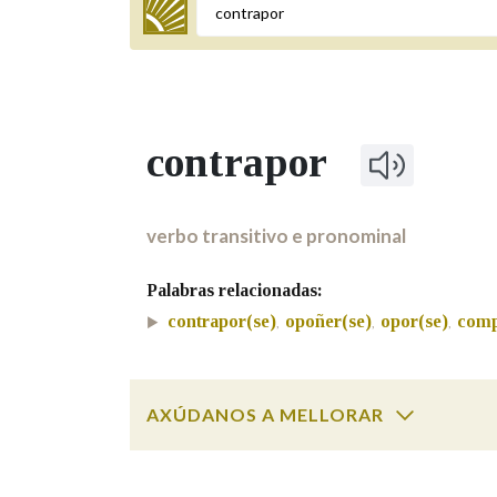
Termo a buscar
contrapor
BUSCAR NOS LEMAS
Comeza por
verbo transitivo e pronominal
Palabras relacionadas:
Remata por
contrapor(se)
opoñer(se)
opor(se)
comp
,
,
,
Contén
AXÚDANOS A MELLORAR
contrapor
SOBRE A PALABRA:
OUTRAS OPCIÓNS DE BUSCA