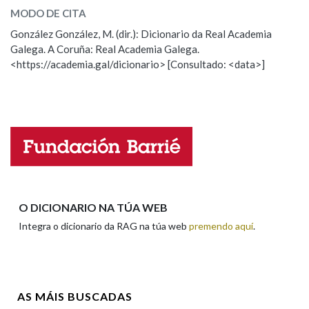
MODO DE CITA
ESCOLLE UNHA OPCIÓN:
González González, M. (dir.): Dicionario da Real Academia
Na fraseoloxía
Galega. A Coruña: Real Academia Galega.
Observación
Hai un erro na palabra
<https://academia.gal/dicionario> [Consultado: <data>]
Propoño mellorar a definición
Actualización
OUTRAS OPCIÓNS DE BUSCA
Falta unha voz
Marcas gramaticais
Nome
Pertence a
Apelidos
O DICIONARIO NA TÚA WEB
Integra o dicionario da RAG na túa web
premendo aquí
.
LIMPAR
BUSCA
Enderezo electrónico
AS MÁIS BUSCADAS