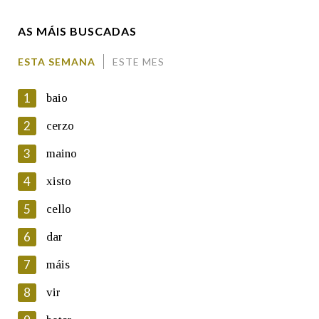
AS MÁIS BUSCADAS
Comentario
ESTA SEMANA
ESTE MES
1
baio
2
cerzo
3
maino
En cumprimento da normativa vixente en materia de
Protección de Datos de Carácter Persoal, a Real Academia
4
xisto
Galega informa a aqueles usuarios que faciliten o seu correo
electrónico, así como calquera outra información de carácter
5
cello
persoal, que estes datos serán obxecto de tratamento
automatizado de carácter confidencial e incorporados aos seus
6
dar
ficheiros informáticos. Así mesmo, os usuarios poderán exercer o
seu dereito de acceso, rectificación, oposición e cancelación dos
7
máis
seus datos poñéndose en contacto connosco.
8
vir
Lin e acepto as condicións da política de
privacidade