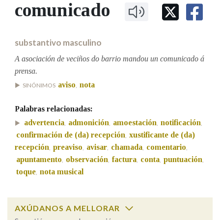
IDENTIDADE CORPORATIVA
comunicado
Facebook
Twitter
Youtube
Instagram
Bluesky
BUSCAR NOS LEMAS
FIGURAS HOMENAXEADAS
MARCIAL DEL ADALID
HISTORIA
Comeza por
CASA-MUSEO EMILIA PARDO
substantivo masculino
BAZÁN
60 ANOS DLG
PRIMAVERA DAS LETRAS
A asociación de veciños do barrio mandou un comunicado á
Remata por
prensa.
PORTAL DAS PALABRAS
aviso
nota
SINÓNIMOS
,
Contén
Palabras relacionadas:
advertencia
admonición
amoestación
notificación
,
,
,
,
confirmación de (da) recepción
xustificante de (da)
,
recepción
preaviso
avisar
chamada
comentario
,
,
,
,
,
BUSCAR NO CONTIDO
apuntamento
observación
factura
conta
puntuación
,
,
,
,
,
Nas definicións
toque
nota musical
,
AXÚDANOS A MELLORAR
Nos exemplos