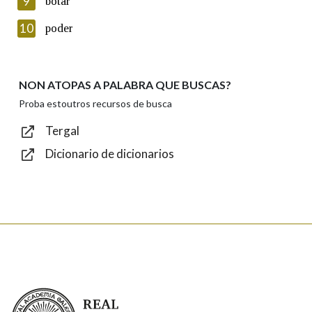
9
botar
Introduce o código que aparece na imaxe:
10
poder
NON ATOPAS A PALABRA QUE BUSCAS?
Texto de verificación
Proba estoutros recursos de busca
Tergal
Dicionario de dicionarios
Enviar
Real Academia Galega