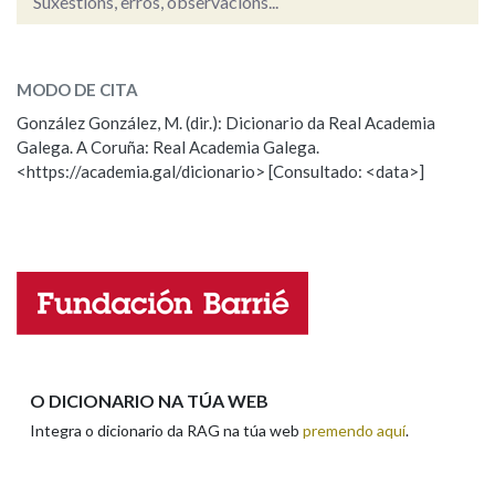
Suxestións, erros, observacións...
comunicado
SOBRE A PALABRA:
Na fraseoloxía
MODO DE CITA
ESCOLLE UNHA OPCIÓN:
González González, M. (dir.): Dicionario da Real Academia
Galega. A Coruña: Real Academia Galega.
Observación
Hai un erro na palabra
OUTRAS OPCIÓNS DE BUSCA
<https://academia.gal/dicionario> [Consultado: <data>]
Propoño mellorar a definición
Actualización
Marcas gramaticais
Falta unha voz
Pertence a
Nome
LIMPAR
BUSCA
Apelidos
O DICIONARIO NA TÚA WEB
Integra o dicionario da RAG na túa web
premendo aquí
.
Enderezo electrónico