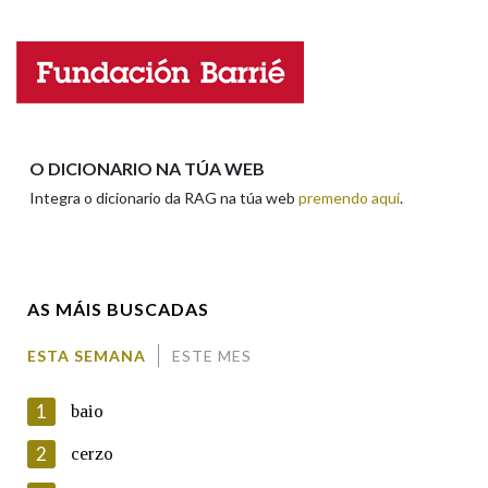
Na fraseoloxía
Nome
Apelidos
OUTRAS OPCIÓNS DE BUSCA
O DICIONARIO NA TÚA WEB
Integra o dicionario da RAG na túa web
premendo aquí
.
Marcas gramaticais
Enderezo electrónico
Pertence a
AS MÁIS BUSCADAS
Comentario
ESTA SEMANA
ESTE MES
LIMPAR
BUSCA
1
baio
2
cerzo