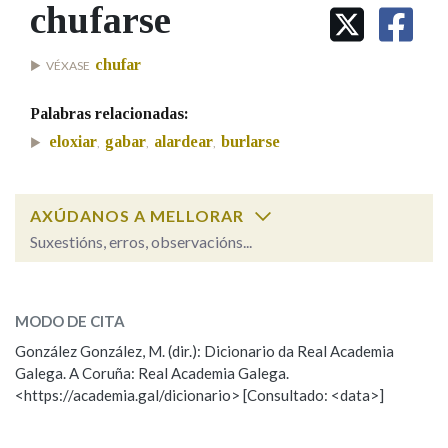
IDENTIDADE CORPORATIVA
chufarse
Facebook
Twitter
Youtube
Instagram
Bluesky
BUSCAR NOS LEMAS
FIGURAS HOMENAXEADAS
MARCIAL DEL ADALID
HISTORIA
Comeza por
chufar
VÉXASE
CASA-MUSEO EMILIA PARDO
BAZÁN
60 ANOS DLG
Palabras relacionadas:
PRIMAVERA DAS LETRAS
Remata por
eloxiar
gabar
alardear
burlarse
,
,
,
PORTAL DAS PALABRAS
AXÚDANOS A MELLORAR
Contén
Suxestións, erros, observacións...
chufarse
SOBRE A PALABRA:
BUSCAR NO CONTIDO
MODO DE CITA
ESCOLLE UNHA OPCIÓN:
Nas definicións
González González, M. (dir.): Dicionario da Real Academia
Galega. A Coruña: Real Academia Galega.
Observación
Hai un erro na palabra
<https://academia.gal/dicionario> [Consultado: <data>]
Propoño mellorar a definición
Actualización
Nos exemplos
Falta unha voz