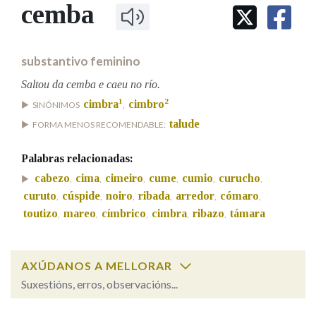
IDENTIDADE CORPORATIVA
cemba
Facebook
Twitter
Youtube
Instagram
Bluesky
BUSCAR NOS LEMAS
FIGURAS HOMENAXEADAS
MARCIAL DEL ADALID
HISTORIA
Comeza por
CASA-MUSEO EMILIA PARDO
substantivo feminino
BAZÁN
60 ANOS DLG
PRIMAVERA DAS LETRAS
Saltou da cemba e caeu no río.
Remata por
1
2
cimbra
cimbro
PORTAL DAS PALABRAS
SINÓNIMOS
,
talude
FORMA MENOS RECOMENDABLE:
Contén
Palabras relacionadas:
cabezo
cima
cimeiro
cume
cumio
curucho
,
,
,
,
,
,
curuto
cúspide
noiro
ribada
arredor
cómaro
,
,
,
,
,
,
toutizo
mareo
címbrico
cimbra
ribazo
támara
,
,
,
,
,
BUSCAR NO CONTIDO
Nas definicións
AXÚDANOS A MELLORAR
Suxestións, erros, observacións...
Nos exemplos
cemba
SOBRE A PALABRA: