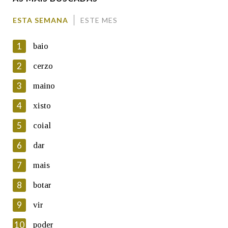
Comentario
ESTA SEMANA
ESTE MES
1
baio
2
cerzo
3
maino
En cumprimento da normativa vixente en materia de
Protección de Datos de Carácter Persoal, a Real Academia
4
xisto
Galega informa a aqueles usuarios que faciliten o seu correo
electrónico, así como calquera outra información de carácter
5
coial
persoal, que estes datos serán obxecto de tratamento
automatizado de carácter confidencial e incorporados aos seus
6
dar
ficheiros informáticos. Así mesmo, os usuarios poderán exercer o
seu dereito de acceso, rectificación, oposición e cancelación dos
7
mais
seus datos poñéndose en contacto connosco.
8
botar
Lin e acepto as condicións da política de
privacidade
9
vir
Introduce o código que aparece na imaxe:
10
poder