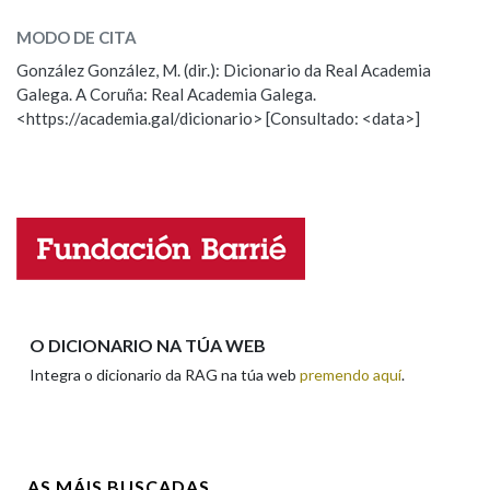
MODO DE CITA
ESCOLLE UNHA OPCIÓN:
Na fraseoloxía
González González, M. (dir.): Dicionario da Real Academia
Galega. A Coruña: Real Academia Galega.
Observación
Hai un erro na palabra
<https://academia.gal/dicionario> [Consultado: <data>]
Propoño mellorar a definición
Actualización
OUTRAS OPCIÓNS DE BUSCA
Falta unha voz
Marcas gramaticais
Nome
Pertence a
Apelidos
O DICIONARIO NA TÚA WEB
Integra o dicionario da RAG na túa web
premendo aquí
.
LIMPAR
BUSCA
Enderezo electrónico
AS MÁIS BUSCADAS