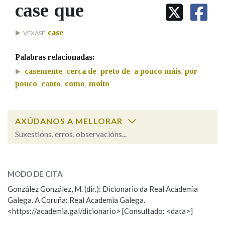
IDENTIDADE CORPORATIVA
case que
Facebook
Twitter
Youtube
Instagram
Bluesky
BUSCAR NOS LEMAS
FIGURAS HOMENAXEADAS
MARCIAL DEL ADALID
HISTORIA
Comeza por
case
VÉXASE
CASA-MUSEO EMILIA PARDO
BAZÁN
60 ANOS DLG
Palabras relacionadas:
PRIMAVERA DAS LETRAS
Remata por
casemente
cerca de
preto de
a pouco máis
por
,
,
,
,
PORTAL DAS PALABRAS
pouco
canto
como
moito
,
,
,
Contén
AXÚDANOS A MELLORAR
Suxestións, erros, observacións...
case que
BUSCAR NO CONTIDO
SOBRE A PALABRA:
MODO DE CITA
Nas definicións
ESCOLLE UNHA OPCIÓN:
González González, M. (dir.): Dicionario da Real Academia
Galega. A Coruña: Real Academia Galega.
Observación
Hai un erro na palabra
<https://academia.gal/dicionario> [Consultado: <data>]
Nos exemplos
Propoño mellorar a definición
Actualización