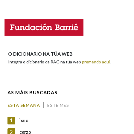
Falta unha voz
Na fraseoloxía
Nome
OUTRAS OPCIÓNS DE BUSCA
Apelidos
O DICIONARIO NA TÚA WEB
Marcas gramaticais
Integra o dicionario da RAG na túa web
premendo aquí
.
Enderezo electrónico
Pertence a
AS MÁIS BUSCADAS
Comentario
LIMPAR
BUSCA
ESTA SEMANA
ESTE MES
1
baio
2
cerzo